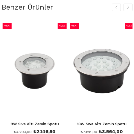
Benzer Ürünler
Yeni
%50
Yeni
%50
m
Ürün
İndirim
Ürün
İndiri
irim
%50İndirim
%50İnd
9W Sıva Altı Zemin Spotu
18W Sıva Altı Zemin Spotu
₺2.146,50
₺3.564,00
₺4.293,00
₺7.128,00