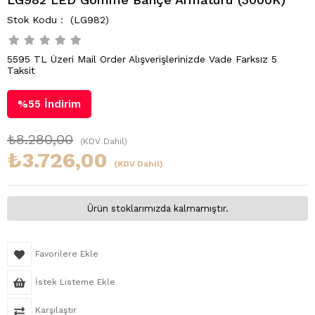
(LG982)
5595 TL Üzeri Mail Order Alışverişlerinizde Vade Farksız 5
Taksit
%
55
İndirim
₺8.280,00
(KDV Dahil)
₺3.726,00
(KDV Dahil)
Ürün stoklarımızda kalmamıştır.
Favorilere Ekle
İstek Listeme Ekle
Karşılaştır