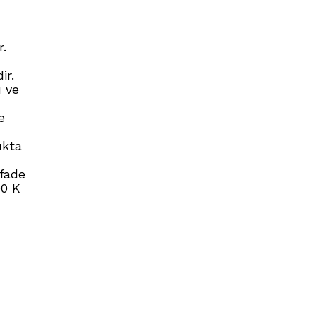
r.
ir.
ı ve
e
ıkta
ifade
00 K