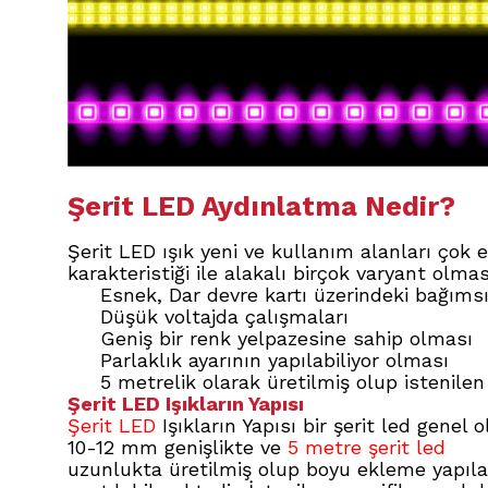
Şerit LED Aydınlatma Nedir?
Şerit LED ışık yeni ve kullanım alanları çok 
karakteristiği ile alakalı birçok varyant olma
Esnek, Dar devre kartı üzerindeki bağımsı
Düşük voltajda çalışmaları
Geniş bir renk yelpazesine sahip olması
Parlaklık ayarının yapılabiliyor olması
5 metrelik olarak üretilmiş olup istenile
Şerit LED Işıkların Yapısı
Şerit LED
Işıkların Yapısı bir şerit led genel o
10-12 mm genişlikte ve
5 metre şerit led
uzunlukta üretilmiş olup boyu ekleme yapıl