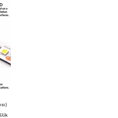
ısı)
ilik