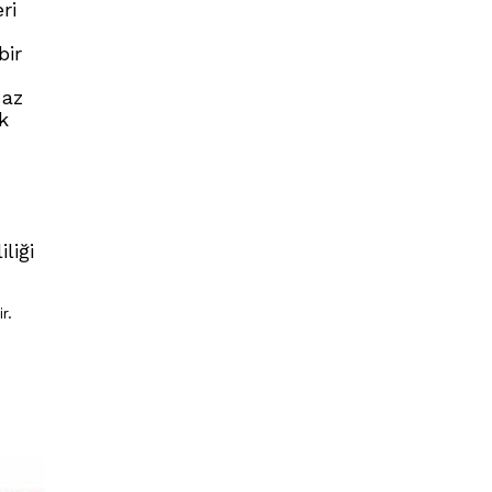
ri
bir
 az
k
liği
r.