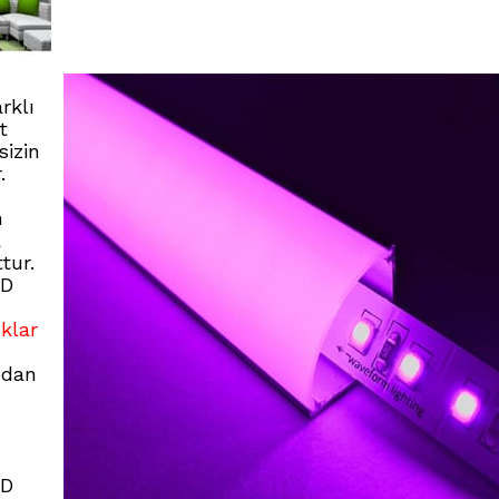
rklı
t
sizin
.
n
a
tur.
ED
klar
ndan
ED