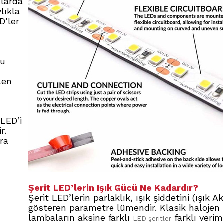
klarda
lıkla
D’ler
ğu
len
LED’i
r.
ra
Şerit LED’lerin Işık Gücü Ne Kadardır?
Şerit LED’lerin parlaklık, ışık şiddetini (ışık Ak
gösteren parametre lümendir. Klasik halojen
lambaların aksine farklı
farklı veriml
LED şeritler