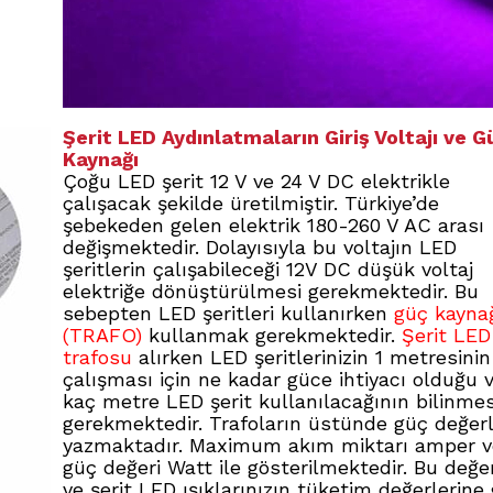
Şerit LED Aydınlatmaların Giriş Voltajı ve G
Kaynağı
Çoğu LED şerit 12 V ve 24 V DC elektrikle
çalışacak şekilde üretilmiştir. Türkiye’de
şebekeden gelen elektrik 180-260 V AC arası
değişmektedir. Dolayısıyla bu voltajın LED
şeritlerin çalışabileceği 12V DC düşük voltaj
elektriğe dönüştürülmesi gerekmektedir. Bu
sebepten LED şeritleri kullanırken
güç kayna
(TRAFO)
kullanmak gerekmektedir.
Şerit LED
trafosu
alırken LED şeritlerinizin 1 metresinin
çalışması için ne kadar güce ihtiyacı olduğu 
kaç metre LED şerit kullanılacağının bilinmes
gerekmektedir. Trafoların üstünde güç değerl
yazmaktadır. Maximum akım miktarı amper v
güç değeri Watt ile gösterilmektedir. Bu değe
ve şerit LED ışıklarınızın tüketim değerlerine