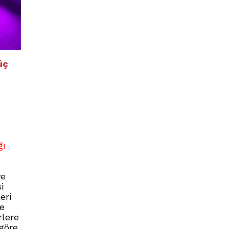
üç
ğı
ve
i
eri
e
rlere
 göre