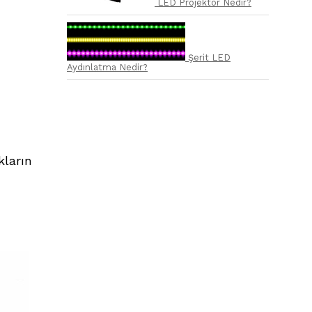
LED Projektör Nedir?
Şerit LED
Aydınlatma Nedir?
kların