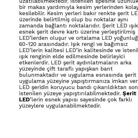
uzatılabilmektedir. İstenilen spesifik uzunlu
bir makas yardımıyla kesim yerlerinden kolay
kesilebilir. Kesim yerleri bakır renkte şerit LE
üzerinde belirtilmiş olup bu noktalar aynı
zamanda bağlantı noktalarıdır. Şerit LED ışık
esnek şerit devre kartı üzerine yerleştirilmiş
LED’lerden oluşur ve ortalama LED yoğunlu
60-120 arasındadır. Işık rengi ve bağımsız
LED’lerin kalitesi LED’in kalitesinde ve isteni
ışık renginin elde edilmesinde belirleyici
etkenlerdir. LED şerit aydınlatmaların arka
yüzeyinde çift taraflı yapışkan bant
bulunmaktadır ve uygulama esnasında şerit 
uygulama yüzeyine yapıştırmanıza imkan veri
LED şeridin koruyucu bandı çıkarıldıktan son
istenilen yüzeye yapıştırılabilmektedir.
Şerit
LED
’lerin esnek yapısı sayesinde çok farklı
yüzeylere uygulanabilmektedir.