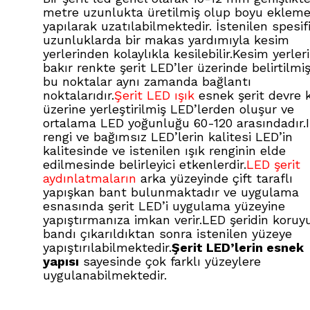
metre uzunlukta üretilmiş olup boyu eklem
yapılarak uzatılabilmektedir. İstenilen spesif
uzunluklarda bir makas yardımıyla kesim
yerlerinden kolaylıkla kesilebilir.Kesim yerleri
bakır renkte şerit LED’ler üzerinde belirtilmi
bu noktalar aynı zamanda bağlantı
noktalarıdır.
Şerit LED ışık
esnek şerit devre k
üzerine yerleştirilmiş LED’lerden oluşur ve
ortalama LED yoğunluğu 60-120 arasındadır.I
rengi ve bağımsız LED’lerin kalitesi LED’in
kalitesinde ve istenilen ışık renginin elde
edilmesinde belirleyici etkenlerdir.
LED şerit
aydınlatmaların
arka yüzeyinde çift taraflı
yapışkan bant bulunmaktadır ve uygulama
esnasında şerit LED’i uygulama yüzeyine
yapıştırmanıza imkan verir.LED şeridin koruy
bandı çıkarıldıktan sonra istenilen yüzeye
yapıştırılabilmektedir.
Şerit LED’lerin esnek
yapısı
sayesinde çok farklı yüzeylere
uygulanabilmektedir.