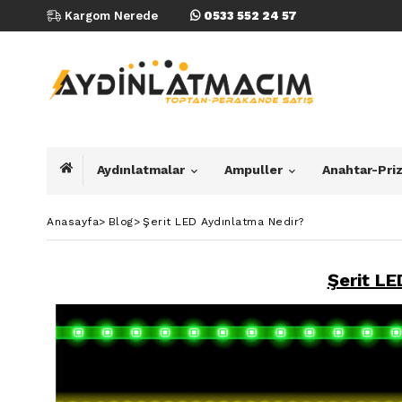
Kargom Nerede
0533 552 24 57
Aydınlatmalar
Ampuller
Anahtar-Pri
Anasayfa
>
Blog
>
Şerit LED Aydınlatma Nedir?
Şerit LE