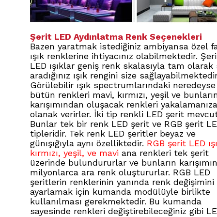
Şerit LED Aydınlatma Renk Seçenekleri
Bazen yaratmak istediğiniz ambiyansa özel fa
ışık renklerine ihtiyacınız olabilmektedir. Şeri
LED ışıklar geniş renk skalasıyla tam olarak 
aradığınız ışık rengini size sağlayabilmektedir
Görülebilir ışık spectrumlarındaki neredeyse
bütün renkleri mavi, kırmızı, yeşil ve bunları
karışımından oluşacak renkleri yakalamanız
olanak verirler. İki tip renkli LED şerit mevcut
Bunlar tek bir renk LED şerit ve RGB şerit L
tipleridir. Tek renk LED şeritler beyaz ve
günışığıyla aynı özelliktedir.
RGB şerit LED ışı
kırmızı, yeşil, ve mavi
ana renkleri tek şerit
üzerinde bulundururlar ve bunların karışımı
milyonlarca ara renk oluştururlar. RGB LED
şeritlerin renklerinin yanında renk değişimini
ayarlamak için kumanda modülüyle birlikte
kullanılması gerekmektedir. Bu kumanda
sayesinde renkleri değiştirebileceğiniz gibi L