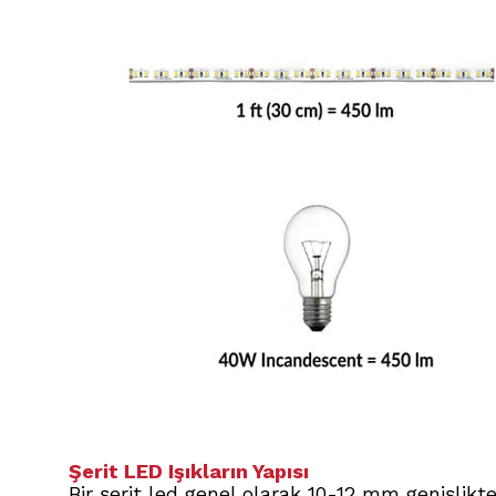
Şerit LED Işıkların Yapısı
Bir şerit led genel olarak 10-12 mm genişlikt