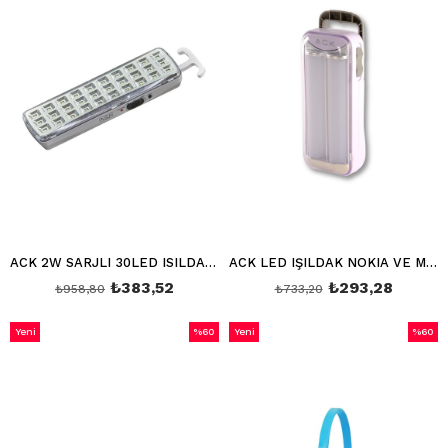
ACK 2W SARJLI 30LED ISILDAK AC01-00130
ACK LED IŞILDAK NOKIA VE MICRO USB SOKETLİ AC01-00230
₺383,52
₺293,28
₺958,80
₺733,20
Yeni
%60
Yeni
%60
Ürün
İndirim
Ürün
İndirim
%60İndirim
%60İnd