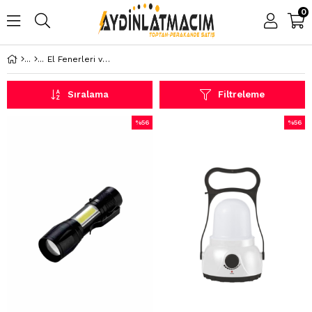
0
El Fenerleri ve Işıldaklar
Sıralama
Filtreleme
%56
%56
İndirim
İndirim
%56İndirim
%56İndi