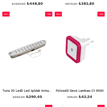
₺448,80
₺382,80
₺1.020,00
₺870,00
Yeni
%56
Yeni
%56
Ürün
İndirim
Ürün
İndirim
%56İndirim
%56İndi
Tuna 30 Ledli Led Işıldak Armatür Ct 9932
Fotoselli Gece Lambası Ct 9500
₺290,40
₺42,24
₺660,00
₺96,00