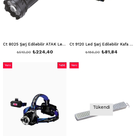
Ct 8025 Şarj Edilebilir ATAK Led El Feneri Beyaz 6400K 8025
Ct 9120 Led Şarj Edilebilir Kafa Lambası Beyaz 6400K
₺224,40
₺81,84
₺510,00
₺186,00
Yeni
%56
Yeni
Ürün
İndirim
Ürün
%56İndirim
Tükendi