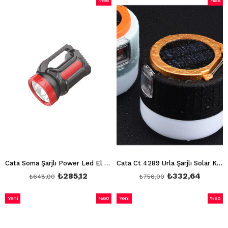
%56
%56
İndirim
İndirim
%56İndirim
%56İndi
Cata Soma Şarjlı Power Led El Feneri Ct 9952
Cata Ct 4289 Urla Şarjlı Solar Kamp Feneri, Powerbank USB Çıkışlı Solar Kamp Lambası
₺285,12
₺332,64
₺648,00
₺756,00
Yeni
%60
Yeni
%60
Ürün
İndirim
Ürün
İndirim
%60İndirim
%60İnd