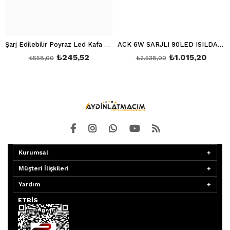
Şarj Edilebilir Poyraz Led Kafa Lambası Ct 9123
ACK 6W SARJLI 90LED ISILDAK AC01-00430
₺245,52
₺1.015,20
₺558,00
₺2.538,00
Kurumsal
Müşteri İlişkileri
Yardım
ETBİS