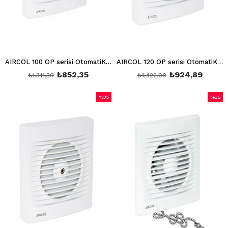
AIRCOL 100 OP serisi OtomatiK Panjurlu Aspiratör AIRCOL 100 OP
AIRCOL 120 OP serisi OtomatiK Panjurlu Aspiratör AIRCOL 120 OP
₺852,35
₺924,89
₺1.311,30
₺1.422,90
%35
%35
İndirim
İndirim
%35İndirim
%35İndi