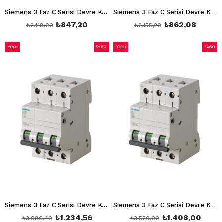
Siemens 3 Faz C Serisi Devre Kesici 32A 6 Ka K Otomat Otomatik Sigorta 5SL6332-7YA
Siemens 3 Faz C Serisi Devre Kesici 40A 6 Ka K Otomat Otomatik Sigorta 5SL6340-7YA
₺847,20
₺862,08
₺2.118,00
₺2.155,20
Yeni
%60
Yeni
%60
Ürün
İndirim
Ürün
İndirim
%60İndirim
%60İnd
Siemens 3 Faz C Serisi Devre Kesici 50A 6 Ka K Otomat Otomatik Sigorta 5SL6350-7
Siemens 3 Faz C Serisi Devre Kesici 63A 6 Ka K Otomat Otomatik Sigorta 5SL6363-7
₺1.234,56
₺1.408,00
₺3.086,40
₺3.520,00