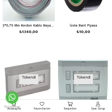
2*0,75 Mm Kordon Kablo Beyaz 100 Metre
İzole Bant Piyasa
₺1.140,00
₺10,00
Tükendi
Tükendi
Anasayfa
Favorilerim
Sepetim
Üye Girişi