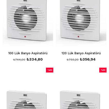
100 Lük Banyo Aspiratörü
120 Lük Banyo Aspiratörü
₺334,80
₺356,94
₺744,00
₺793,20
%55
%55
İndirim
İndirim
%55İndirim
%55İndi