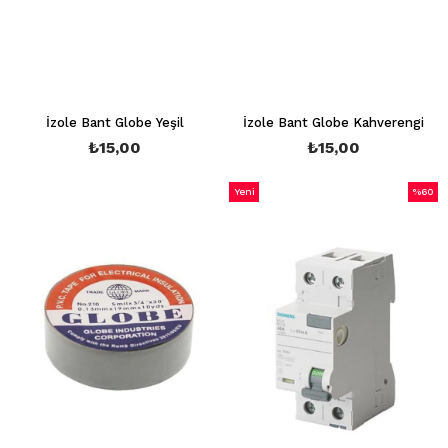
İzole Bant Globe Yeşil
İzole Bant Globe Kahverengi
₺15,00
₺15,00
Yeni
%60
Ürün
İndirim
%60İnd