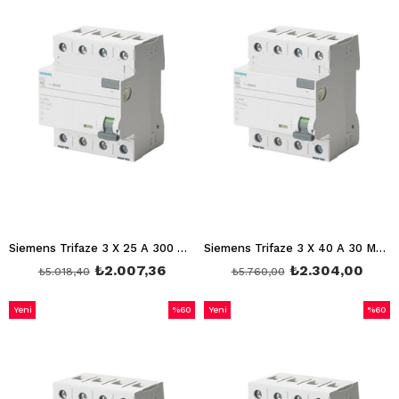
Siemens Trifaze 3 X 25 A 300 Ma Devre Kesici Hayat Koruma Kaçak Akım Rölesi 5SV4642-0
Siemens Trifaze 3 X 40 A 30 Ma Devre Kesici Hayat Koruma Kaçak Akım Rölesi 5SV5344-6
₺2.007,36
₺2.304,00
₺5.018,40
₺5.760,00
Yeni
%60
Yeni
%60
Ürün
İndirim
Ürün
İndirim
%60İndirim
%60İnd