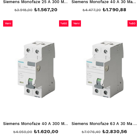
Siemens Monofaze 25 A 300 Ma Devre Kesici Hayat Koruma Kaçak Akım Rölesi 5SV4612-0
Siemens Monofaze 40 A 30 Ma Devre Kesici Hayat Koruma Kaçak Akım Rölesi 5SV5314-6
₺1.567,20
₺1.790,88
₺3.918,00
₺4.477,20
Yeni
%60
Yeni
%60
Ürün
İndirim
Ürün
İndirim
%60İndirim
%60İnd
Siemens Monofaze 40 A 300 Ma Devre Kesici Hayat Koruma Kaçak Akım Rölesi 5SV5614-6
Siemens Monofaze 63 A 30 Ma Devre Kesici Hayat Koruma Kaçak Akım Rölesi 5SV5316-6
₺1.620,00
₺2.830,56
₺4.050,00
₺7.076,40