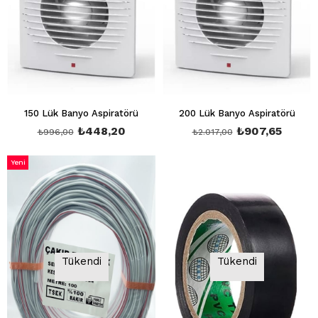
150 Lük Banyo Aspiratörü
200 Lük Banyo Aspiratörü
₺448,20
₺907,65
₺996,00
₺2.017,00
Yeni
Ürün
Tükendi
Tükendi