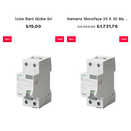
İzole Bant Globe Gri
Siemens Monofaze 25 A 30 Ma Devre Kesici Hayat Koruma Kaçak Akım Rölesi 5SV5312-6
₺15,00
₺1.721,76
₺4.304,40
Yeni
%60
Yeni
%60
Ürün
İndirim
Ürün
İndirim
%60İndirim
%60İnd