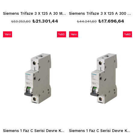
Siemens Trifaze 3 X 125 A 30 Ma Devre Kesici Hayat Koruma Kaçak Akım Rölesi 5SM3345-0
Siemens Trifaze 3 X 125 A 300 Ma Devre Kesici Hayat Koruma Kaçak Akım Rölesi 5SM3645-0
₺21.301,44
₺17.696,64
₺53.253,60
₺44.241,60
Yeni
%60
Yeni
%60
Ürün
İndirim
Ürün
İndirim
%60İndirim
%60İnd
Siemens 1 Faz C Serisi Devre Kesici 2A 6 Ka W Otomat Otomatik Sigorta
Siemens 1 Faz C Serisi Devre Kesici 4A 6 Ka W Otomat Otomatik Sigorta 5SL6104-7