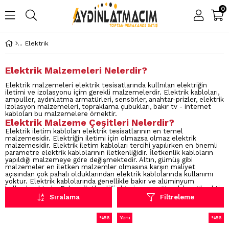
0
Elektrik
Elektrik Malzemeleri Nelerdir?
Elektrik malzemeleri elektrik tesisatlarında kullnılan elektriğin
iletimi ve izolasyonu içim gerekli malzemelerdir. Elektrik kabloları,
ampuller, aydınlatma armatürleri, sensörler, anahtar-prizler, elektrik
izolasyon malzemeleri, topraklama çubukları, bakır tv - internet
kabloları bu malzemelere örnektir.
Elektrik Malzeme Çeşitleri Nelerdir?
Elektrik iletim kabloları elektrik tesisatlarının en temel
malzemesidir. Elektriğin iletimi için olmazsa olmaz elektrik
malzemesidir. Elektrik iletim kabloları tercihi yapılırken en önemli
parametre elektrik kablolarının iletkenliğidir. İletkenlik kabloların
yapıldığı malzemeye göre değişmektedir. Altın, gümüş gibi
malzemeler en iletken malzemler olmasına karşın maliyet
açısından çok pahalı olduklarından elektrik kablolarında kullanımı
yoktur. Elektrik kablolarında genellikle bakır ve alüminyum
kullanılmaktadır. Bakırın iletkenliği alüminyuma göre daha yüksektir
fakat maliyeti alüminyuma göre daha yüksektir. Maliyet açısından
Sıralama
Filtreleme
biraz daha yüksek olamsına karşın elktrik tesisatlarında elektrik
iletkenliği çok önemli olduğundan bakır kablolar tercih edilmelidir.
Bunun en önemli sebebi iletkenlik düşük olduğunda elktronların
%56
Yeni
%56
hareketi zorlaşacak bu da kablolarda ısınmalara sebep olacaktır. Bu
İndirim
Ürün
İndirim