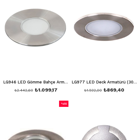
LG946 LED Gömme Bahçe Armatürü (3000K)
LG977 LED Deck Armatürü (3000K)
₺1.099,17
₺869,40
₺2.442,60
₺1.932,00
%55
İndirim
%55İndirim