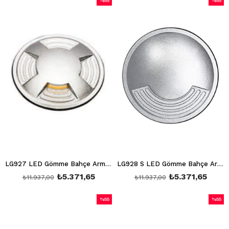
%55
%55
İndirim
İndirim
%55İndirim
%55İndi
LG927 LED Gömme Bahçe Armatürü (3000K)
LG928 S LED Gömme Bahçe Armatürü (3000K)
₺5.371,65
₺5.371,65
₺11.937,00
₺11.937,00
%55
%55
İndirim
İndirim
%55İndirim
%55İndi