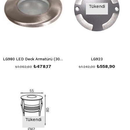
Tükendi
LG980 LED Deck Armatürü (3000K)
LG923
₺478,17
₺558,90
₺1.062,60
₺1.242,00
Tükendi