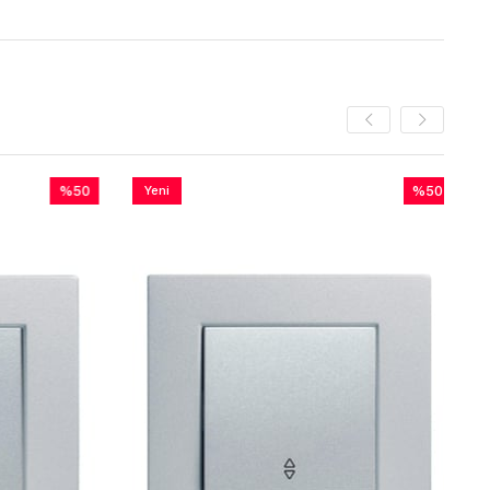
%50
Yeni
%50
Yeni
İndirim
Ürün
İndirim
Ürün
%50İndirim
%50İndirim