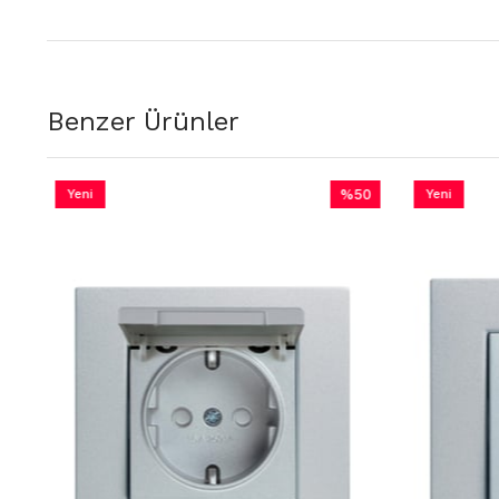
Benzer Ürünler
Yeni
%50
Yeni
Ürün
İndirim
Ürün
%50İndirim