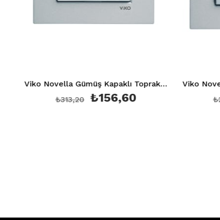
Viko Novella Gümüş Kapaklı Topraklı Priz Kapak + Mekanizma(Çerçeve Hariç)
₺156,60
₺313,20
₺210,4