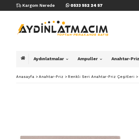
Kargom Nerede
0533 552 24 57
Aydınlatmalar
Ampuller
Anahtar-Pri
Anasayfa
>
Anahtar-Priz
>
Renkli Seri Anahtar-Priz Çeşitleri
>