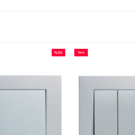
%50
Yeni
İndirim
Ürün
%50İndirim