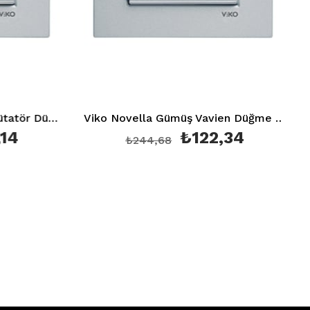
Viko Novella Gümüş Komütatör Düğme + Mekanizma(Çerçeve Hariç)
Viko Novella Gümüş Vavien Düğme + Mekanizma(Çerçeve Hariç)
₺122,34
₺244,68