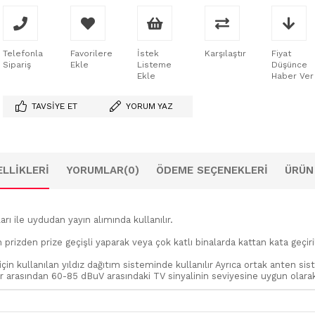
Telefonla
Favorilere
İstek
Karşılaştır
Fiyat
Sipariş
Ekle
Listeme
Düşünce
Ekle
Haber Ver
TAVSIYE ET
YORUM YAZ
LLIKLERI
YORUMLAR
(0)
ÖDEME SEÇENEKLERI
ÜRÜN
rı ile uydudan yayın alımında kullanılır.
zden prize geçişli yaparak veya çok katlı binalarda kattan kata geçiriler
çin kullanılan yıldız dağıtım sisteminde kullanılır Ayrıca ortak anten sis
er arasından 60-85 dBuV arasındaki TV sinyalinin seviyesine uygun olarak 