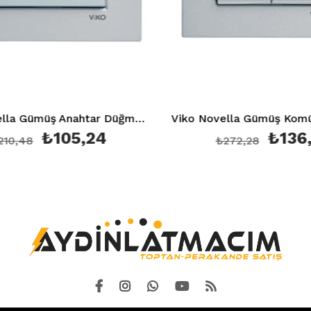
Viko Novella Gümüş Anahtar Düğme + Mekanizma(Çerçeve Hariç)
₺105,24
₺136,14
8
₺272,28