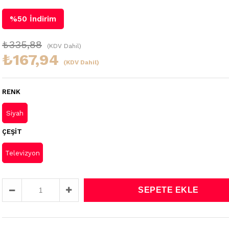
%
50
İndirim
₺335,88
(KDV Dahil)
₺167,94
(KDV Dahil)
RENK
Siyah
ÇEŞIT
Televizyon