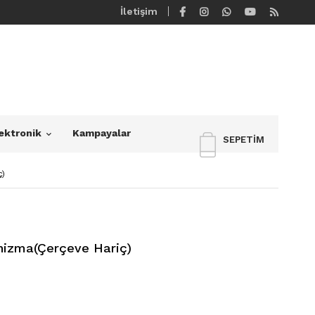
İletişim
ektronik
Kampayalar
SEPETIM
ç)
nizma(Çerçeve Hariç)