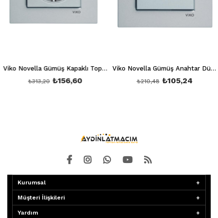
Viko Novella Gümüş Kapaklı Topraklı Priz Kapak + Mekanizma(Çerçeve Hariç)
Viko Novella Gümüş Anahtar Düğme + Mekanizma(Çerçeve Hariç)
₺156,60
₺105,24
₺313,20
₺210,48
Kurumsal
Müşteri İlişkileri
Yardım