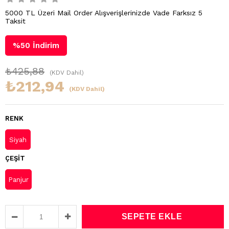
5000 TL Üzeri Mail Order Alışverişlerinizde Vade Farksız 5
Taksit
%
50
İndirim
₺425,88
(KDV Dahil)
₺212,94
(KDV Dahil)
RENK
Siyah
ÇEŞIT
Panjur