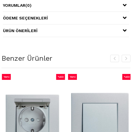
YORUMLAR
(0)
ÖDEME SEÇENEKLERI
ÜRÜN ÖNERILERI
Benzer Ürünler
Yeni
%50
Yeni
%50
Ürün
İndirim
Ürün
İndirim
irim
%50İndirim
%50İnd