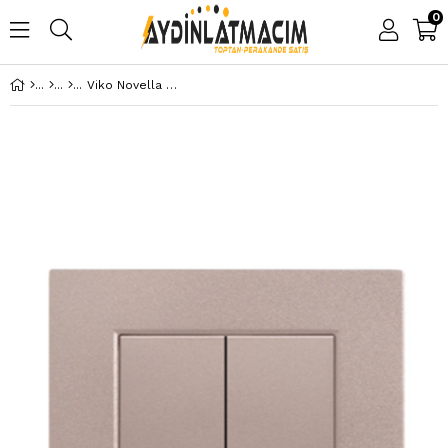
0
Viko Novella Bronz Jaluzi Panjur Düğme + Mekanizma(Çerçeve Hariç)