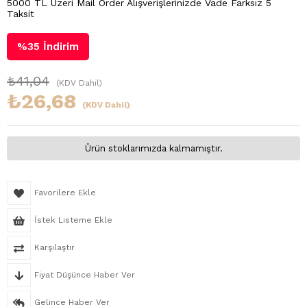
5000 TL Üzeri Mail Order Alışverişlerinizde Vade Farksız 5
Taksit
%
35
İndirim
₺41,04
(KDV Dahil)
₺26,68
(KDV Dahil)
Ürün stoklarımızda kalmamıştır.
Favorilere Ekle
İstek Listeme Ekle
Karşılaştır
Fiyat Düşünce Haber Ver
Gelince Haber Ver