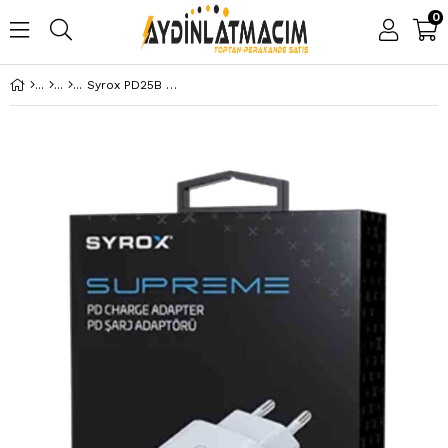
0
Syrox PD25B 25W Pd 3A Type-C Çıkışlı Şarj Adaptörü (Başlık) Beyaz PD25B