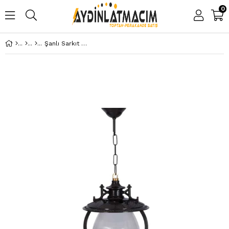
0
Şanlı Sarkıt Bahçe Aydınlatma Armatürü Şa 782