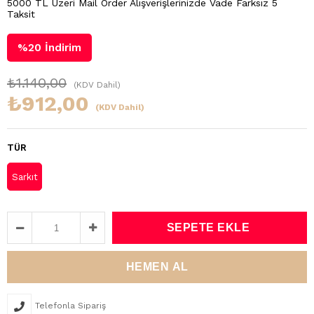
5000 TL Üzeri Mail Order Alışverişlerinizde Vade Farksız 5
Taksit
%
20
İndirim
₺1.140,00
(KDV Dahil)
₺912,00
(KDV Dahil)
TÜR
Sarkıt
Telefonla Sipariş