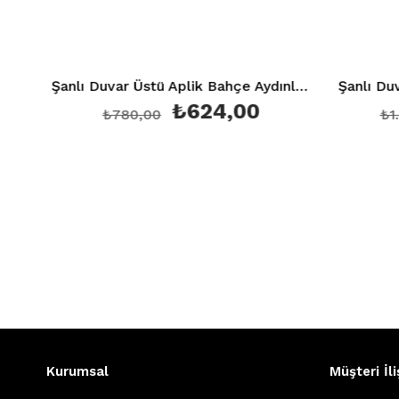
Şa 675
Şanlı Duvar Üstü Aplik Bahçe Aydınlatma Armatürü Şa 858
₺624,00
₺780,00
₺1.4
Kurumsal
Müşteri İli