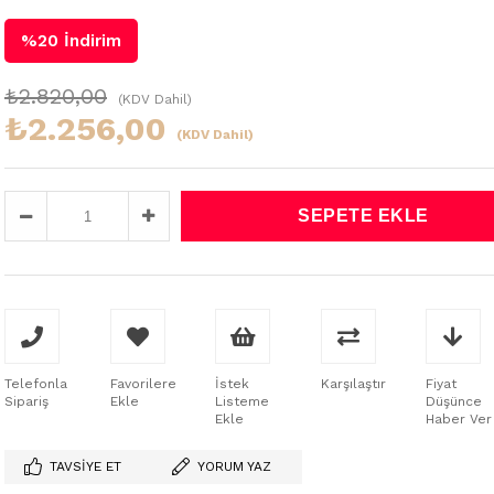
%
20
İndirim
₺2.820,00
(KDV Dahil)
₺2.256,00
(KDV Dahil)
Telefonla
Favorilere
İstek
Karşılaştır
Fiyat
Sipariş
Ekle
Listeme
Düşünce
Ekle
Haber Ver
TAVSIYE ET
YORUM YAZ