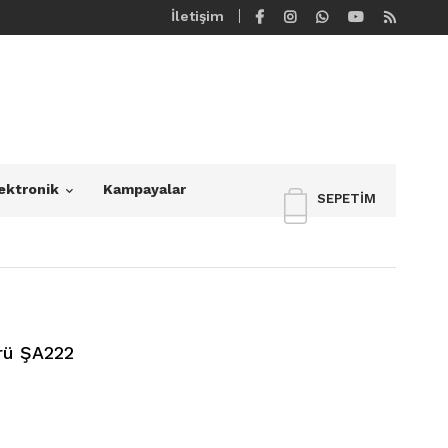
İletişim
ektronik
Kampayalar
SEPETIM
rü ŞA222