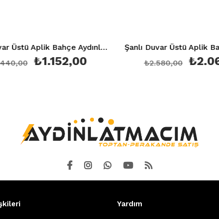
Şanlı Duvar Üstü Aplik Bahçe Aydınlatma Armatürü Şa 859
₺1.152,00
₺2.06
40,00
₺2.580,00
şkileri
Yardım