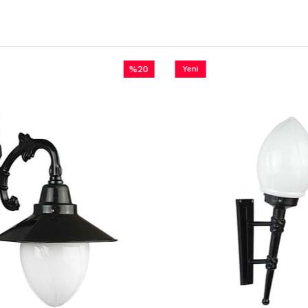
%20
Yeni
İndirim
Ürün
%20İndirim