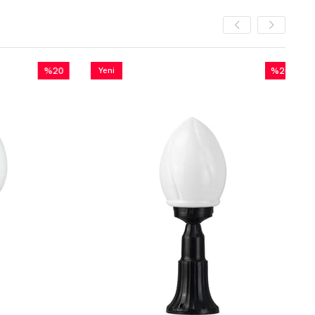
%20
Yeni
%20
İndirim
Ürün
İndirim
%20İndirim
%20İndirim