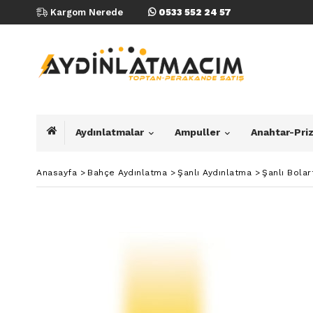
Kargom Nerede
0533 552 24 57
Aydınlatmalar
Ampuller
Anahtar-Pri
Anasayfa
>
Bahçe Aydınlatma
>
Şanlı Aydınlatma
>
Şanlı Bola