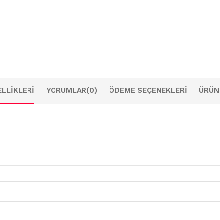
LLIKLERI
YORUMLAR
(0)
ÖDEME SEÇENEKLERI
ÜRÜN