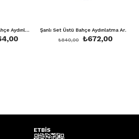
Şanlı Duvar Üstü Aplik Bahçe Aydınlatma Armatürü Şa 860
Şanlı Set Üstü Bahçe Aydınlatma Armatürü Şa 861
4,00
₺672,00
₺840,00
ETBİS