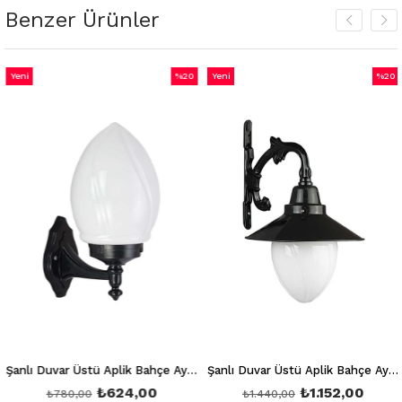
Benzer Ürünler
Yeni
%20
Yeni
%20
m
Ürün
İndirim
Ürün
İndiri
irim
%20İndirim
%20İnd
Şanlı Duvar Üstü Aplik Bahçe Aydınlatma Armatürü Şa 858
Şanlı Duvar Üstü Aplik Bahçe Aydınlatma Armatürü Şa 859
₺624,00
₺1.152,00
₺780,00
₺1.440,00