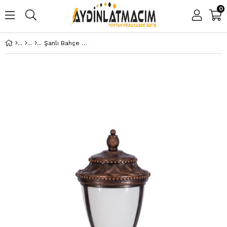
0
Şanlı Bahçe Aydınlatma Armatürü Set Üstü ŞA303