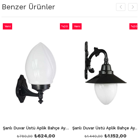
Benzer Ürünler
Yeni
%20
Yeni
%20
m
Ürün
İndirim
Ürün
İndiri
dirim
%20İndirim
%20İn
Şanlı Duvar Üstü Aplik Bahçe Aydınlatma Armatürü Şa 858
Şanlı Duvar Üstü Aplik Bahçe Aydınlatma Armatürü Şa 859
₺624,00
₺1.152,00
₺780,00
₺1.440,00