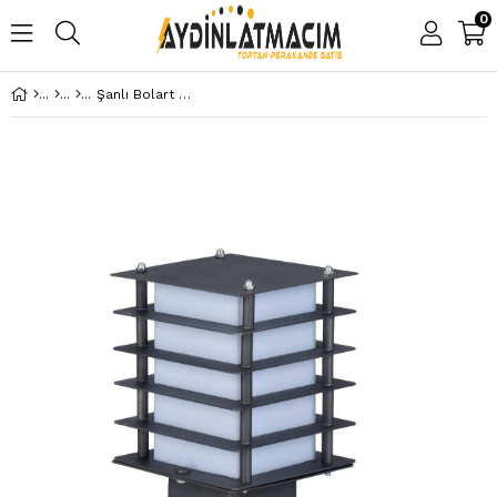
0
Şanlı Bolart Bahçe SeT Üstü Aydınlatma Armatürü ŞA245