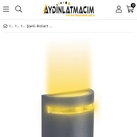
0
Şanlı Bolart Bahçe Duvar Aplik Aydınlatma Armatürü ŞA219