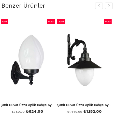
Benzer Ürünler
%20
Yeni
%20
Yeni
İndirim
Ürün
İndirim
Ürün
%20İndirim
%20İndirim
Şanlı Duvar Üstü Aplik Bahçe Aydınlatma Armatürü Şa 858
Şanlı Duvar Üstü Aplik Bahçe Aydınlatma Armatürü Şa 859
₺624,00
₺1.152,00
₺780,00
₺1.440,00
₺