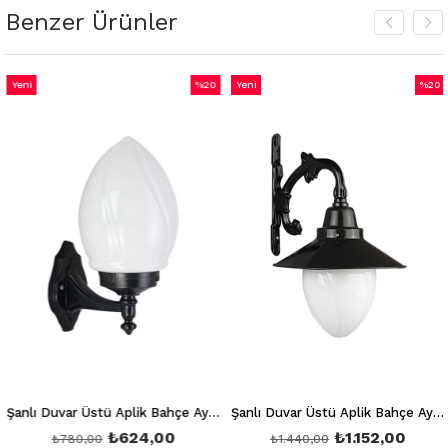
Benzer Ürünler
Yeni
%20
Yeni
%20
m
Ürün
İndirim
Ürün
İndiri
irim
%20İndirim
%20İnd
Şanlı Duvar Üstü Aplik Bahçe Aydınlatma Armatürü Şa 858
Şanlı Duvar Üstü Aplik Bahçe Aydınlatma Armatürü Şa 859
₺624,00
₺1.152,00
₺780,00
₺1.440,00