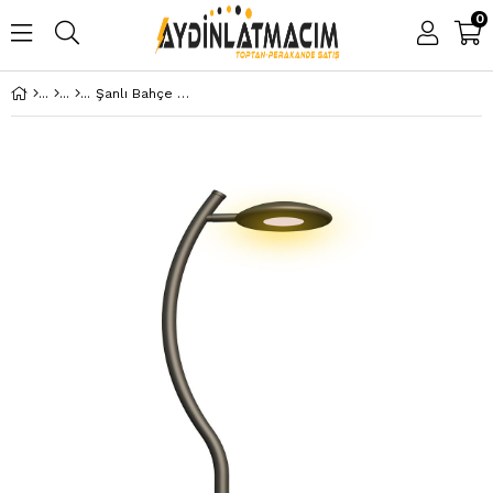
0
Şanlı Bahçe Aydınlatma Direği TeK Kol Ledli ŞA084