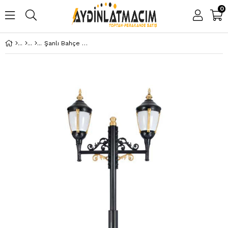
0
Şanlı Bahçe Aydınlama Direği Şa 317