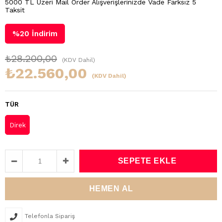
5000 TL Üzeri Mail Order Alışverişlerinizde Vade Farksız 5
Taksit
%
20
İndirim
₺28.200,00
(KDV Dahil)
₺22.560,00
(KDV Dahil)
TÜR
Direk
Telefonla Sipariş