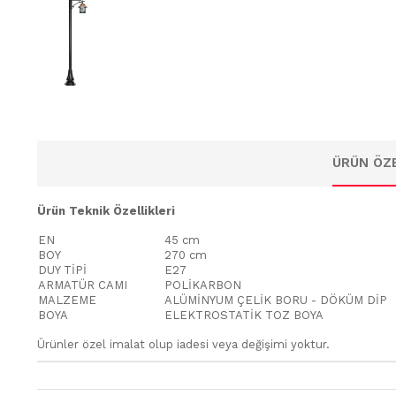
ÜRÜN ÖZE
Ürün Teknik Özellikleri
EN
45 cm
BOY
270 cm
DUY TİPİ
E27
ARMATÜR CAMI
POLİKARBON
MALZEME
ALÜMİNYUM ÇELİK BORU - DÖKÜM DİP
BOYA
ELEKTROSTATİK TOZ BOYA
Ürünler özel imalat olup iadesi veya değişimi yoktur.