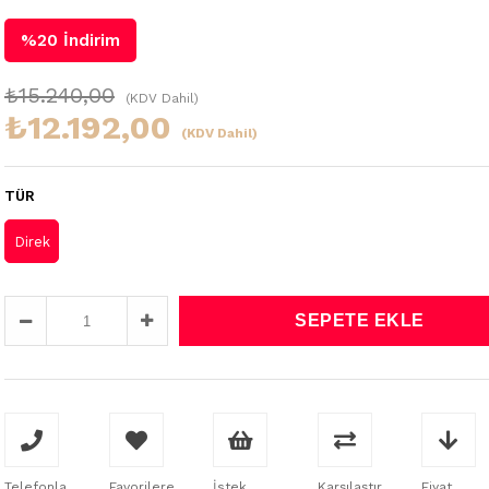
%
20
İndirim
₺15.240,00
(KDV Dahil)
₺12.192,00
(KDV Dahil)
TÜR
Direk
Telefonla
Favorilere
İstek
Karşılaştır
Fiyat