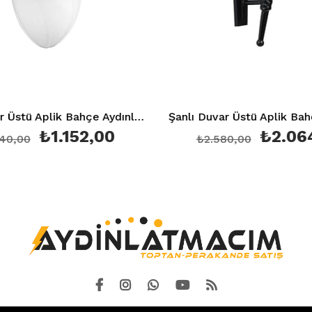
Şanlı Duvar Üstü Aplik Bahçe Aydınlatma Armatürü Şa 859
Şanlı Duvar Üstü Aplik
1.152,00
₺2.064,00
₺2.580,00