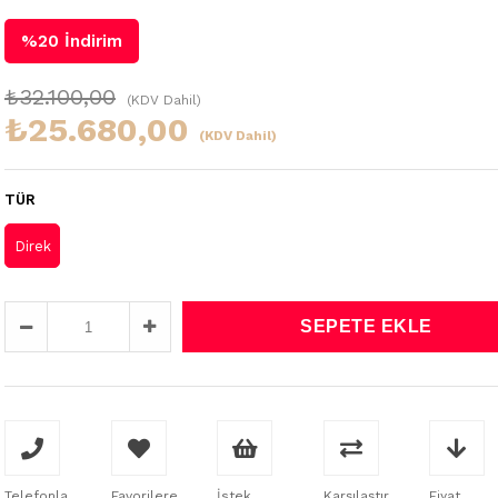
%
20
İndirim
₺32.100,00
(KDV Dahil)
₺25.680,00
(KDV Dahil)
TÜR
Direk
Telefonla
Favorilere
İstek
Karşılaştır
Fiyat