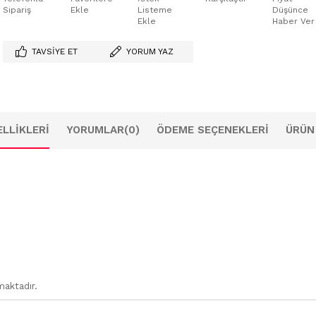
Sipariş
Ekle
Listeme
Düşünce
Ekle
Haber Ver
TAVSIYE ET
YORUM YAZ
LLIKLERI
YORUMLAR
(0)
ÖDEME SEÇENEKLERI
ÜRÜN
maktadır.