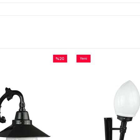
%20
Yeni
İndirim
Ürün
%20İndirim