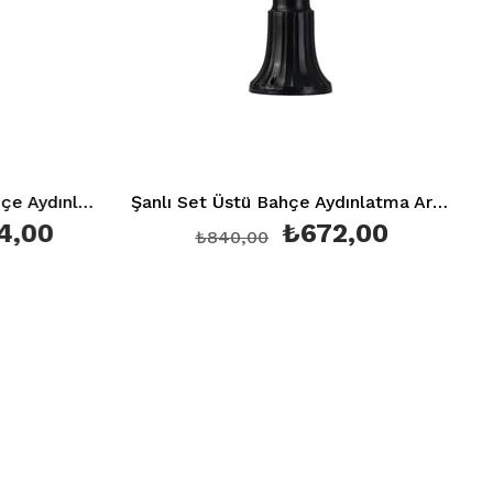
Şanlı Duvar Üstü Aplik Bahçe Aydınlatma Armatürü Şa 860
Şanlı Set Üstü Bahçe Aydınlatma Armatürü Şa 861
0
₺672,00
₺840,00