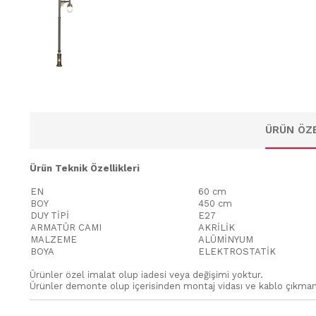
ÜRÜN ÖZE
Ürün Teknik Özellikleri
EN
60 cm
BOY
450 cm
DUY TİPİ
E27
ARMATÜR CAMI
AKRİLİK
MALZEME
ALÜMİNYUM
BOYA
ELEKTROSTATİK
Ürünler özel imalat olup iadesi veya değişimi yoktur.
Ürünler demonte olup içerisinden montaj vidası ve kablo çıkma