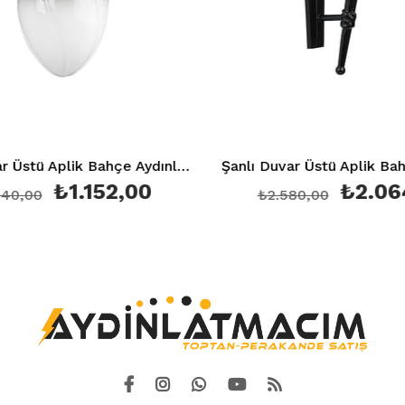
Şanlı Duvar Üstü Aplik Bahçe Aydınlatma Armatürü Şa 859
₺1.152,00
₺2.064,0
0
₺2.580,00