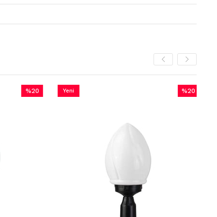
%20
Yeni
%20
Yeni
İndirim
Ürün
İndirim
Ürün
%20İndirim
%20İndirim