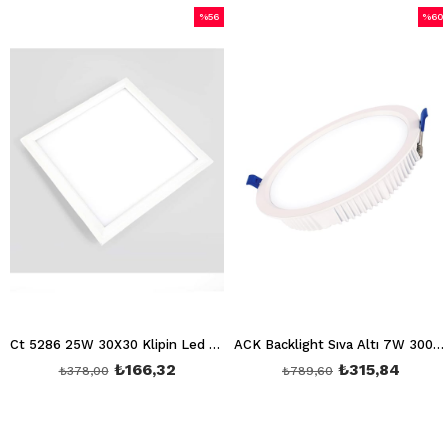
%56
%60
m
İndirim
İndiri
irim
%56İndirim
%60İn
Ct 5286 25W 30X30 Klipin Led Panel Sıva Altı (Beyaz) 6400K
ACK Backlight Sıva Altı 7W 3000K AD05-00700
₺166,32
₺315,84
₺378,00
₺789,60