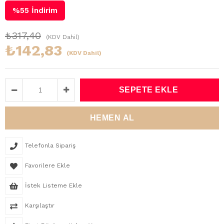
%
55
İndirim
₺317,40
(KDV Dahil)
₺142,83
(KDV Dahil)
Telefonla Sipariş
Favorilere Ekle
İstek Listeme Ekle
Karşılaştır