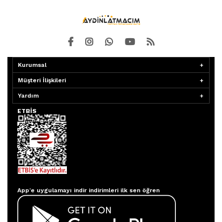
Kurumsal
Müşteri İlişkileri
Yardım
ETBİS
Aydınlatmacım APP
App’e uygulamayı indir indirimleri ilk sen öğren