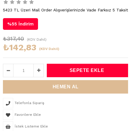
5423 TL Üzeri Mail Order Alışverişlerinizde Vade Farksız 5 Taksit
%
55
İndirim
₺317,40
(KDV Dahil)
₺142,83
(KDV Dahil)
Telefonla Sipariş
Favorilere Ekle
İstek Listeme Ekle