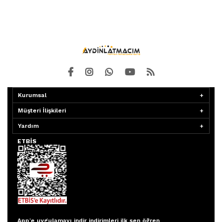
Kurumsal
Müşteri İlişkileri
Yardım
ETBİS
Aydınlatmacım APP
App’e uygulamayı indir indirimleri ilk sen öğren