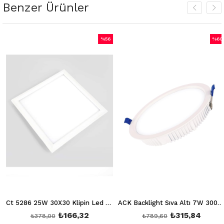
Benzer Ürünler
%56
%60
m
İndirim
İndiri
dirim
%56İndirim
%60İn
Ct 5286 25W 30X30 Klipin Led Panel Sıva Altı (Beyaz) 6400K
ACK Backlight Sıva Altı 7W 3000K AD05-00700
₺166,32
₺315,84
₺378,00
₺789,60