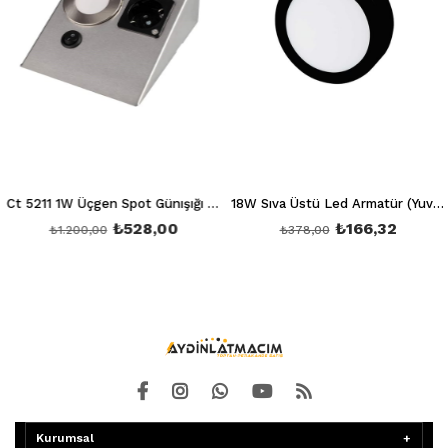
Ct 5211 1W Üçgen Spot Günışığı 3200K (Ledli+Prizli)
18W Sıva Üstü Led Armatür (Yuvarlak) (Beyaz) 6400K Siyah Kasa Ct 5235 Siyah Kasa
₺528,00
₺166,32
₺1.200,00
₺378,00
Kurumsal