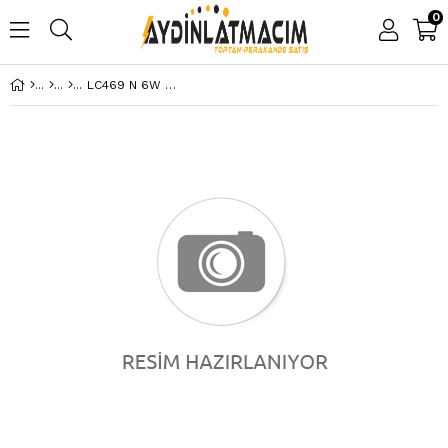
0
LC469 N 6W Sıva Üstü Kare Panel ECO 4000K