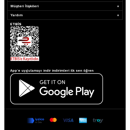
Müşteri İlişkileri
Yardım
ETBİS
Aydınlatmacım APP
App’e uygulamayı indir indirimleri ilk sen öğren