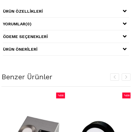
ÜRÜN ÖZELLIKLERI
YORUMLAR
(0)
ÖDEME SEÇENEKLERI
ÜRÜN ÖNERILERI
Benzer Ürünler
%56
%56
m
İndirim
İndiri
irim
%56İndirim
%56İnd