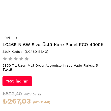
JÜPİTER
LC469 N 6W Sıva Üstü Kare Panel ECO 4000K
(LC469 B840)
5390 TL Üzeri Mail Order Alışverişlerinizde Vade Farksız 5
Taksit
%
55
İndirim
₺593,40
(KDV Dahil)
₺267,03
(KDV Dahil)