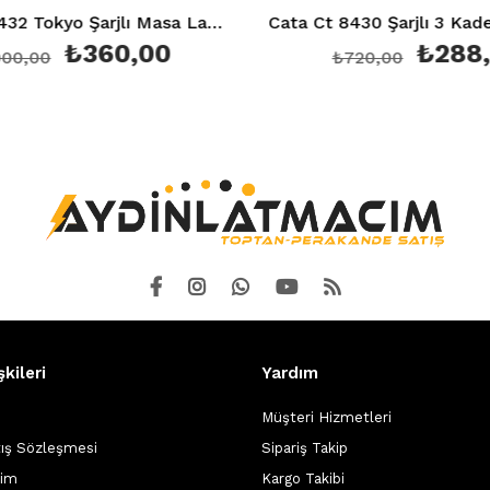
Cata Ct 8432 Tokyo Şarjlı Masa Lambası Dokunmatik, Amber renk
Cata Ct 8430
360,00
₺288,00
₺720,00
şkileri
Yardım
Müşteri Hizmetleri
tış Sözleşmesi
Sipariş Takip
şim
Kargo Takibi