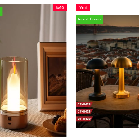
%60
Yeni
%6
İndirim
Ürün
İndir
Fırsat Ürünü
%60İndirim
%60İ