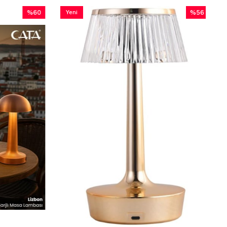
0
Yeni
%56
Fırsat Ürünü
im
Ürün
İndirim
ndirim
%56İndirim