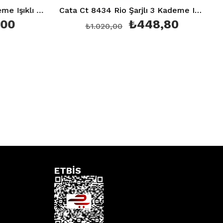
 Şarjlı 3 Kademe Işıklı Masa Lambası
Cata Ct 8434 Rio Şarjlı 3 Kademe Işıklı Masa Lambası
₺448,80
₺1.020,00
₺4
ETBİS