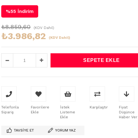
%
55
İndirim
₺8.859,60
(KDV Dahil)
₺3.986,82
(KDV Dahil)
Telefonla
Favorilere
İstek
Karşılaştır
Fiyat
Sipariş
Ekle
Listeme
Düşünce
Ekle
Haber Ver
TAVSIYE ET
YORUM YAZ