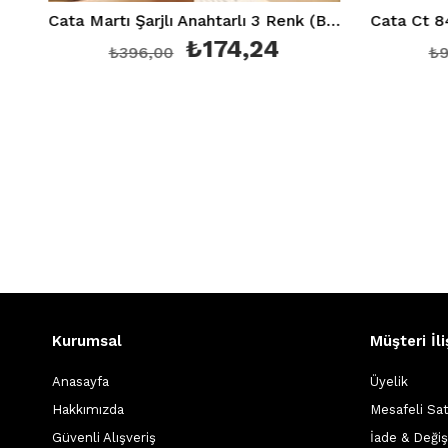
Cata Martı Şarjlı Anahtarlı 3 Renk (Beyaz, Günışığı, 4000K) Tezgah-Dolap Aydınlatma Armatürü Ct 5249
₺174,24
₺
₺396,00
₺900,00
Kurumsal
Müşteri İli
Anasayfa
Üyelik
Hakkımızda
Mesafeli Sa
Güvenli Alışveriş
İade & Deği