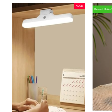
%56
Fırsat Ürünü
İndirim
%56İndirim