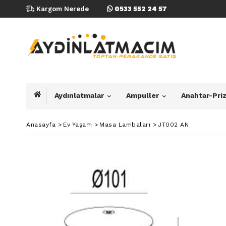
Kargom Nerede
0533 552 24 57
Aydınlatmalar
Ampuller
Anahtar-Pri
Anasayfa
>
Ev Yaşam
>
Masa Lambaları
>
JT002 AN