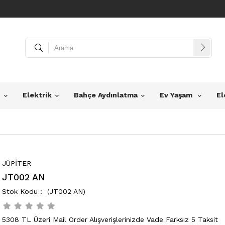
z
Elektrik
Bahçe Aydınlatma
Ev Yaşam
El
JÜPİTER
JT002 AN
(JT002 AN)
5308 TL Üzeri Mail Order Alışverişlerinizde Vade Farksız 5 Taksit