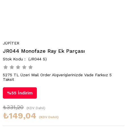
JÜPİTER
JR044 Monofaze Ray Ek Parçası
(JR044 S)
5275 TL Üzeri Mail Order Alışverişlerinizde Vade Farksız 5
Taksit
%
55
İndirim
₺331,20
(KDV Dahil)
₺149,04
(KDV Dahil)