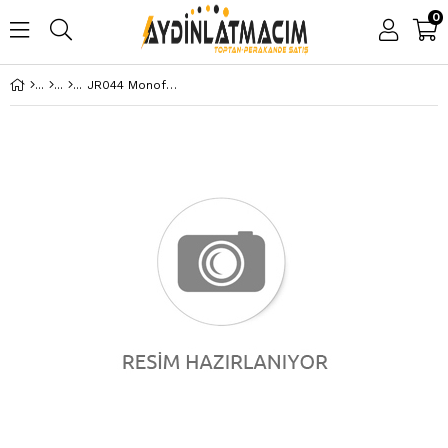
0
JR044 Monofaze Ray Ek Parçası