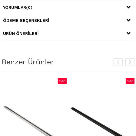
YORUMLAR
(0)
ÖDEME SEÇENEKLERI
ÜRÜN ÖNERILERI
Benzer Ürünler
%56
%56
İndirim
İndirim
irim
%56İndirim
%56İnd