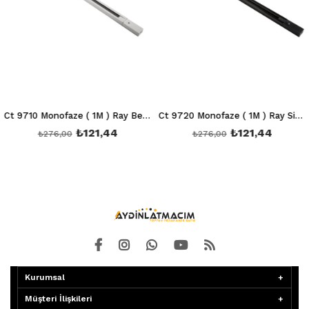
Ct 9710 Monofaze ( 1M ) Ray Beyaz (İthal)
Ct 9720 Monofaze ( 1M ) Ray Siyah (İthal)
₺121,44
₺121,44
₺276,00
₺276,00
Kurumsal
Müşteri İlişkileri