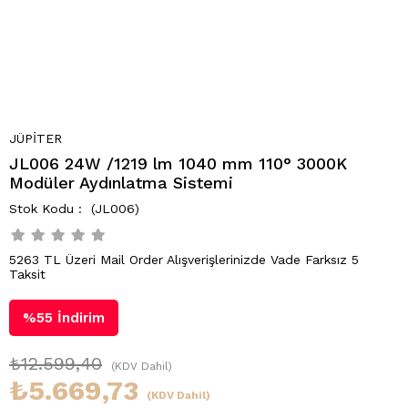
JÜPİTER
JL006 24W /1219 lm 1040 mm 110° 3000K
Modüler Aydınlatma Sistemi
(JL006)
5263 TL Üzeri Mail Order Alışverişlerinizde Vade Farksız 5
Taksit
%
55
İndirim
₺12.599,40
(KDV Dahil)
₺5.669,73
(KDV Dahil)