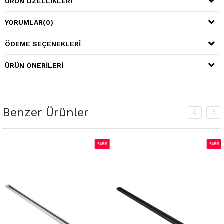
ÜRÜN ÖZELLIKLERI
YORUMLAR
(0)
ÖDEME SEÇENEKLERI
ÜRÜN ÖNERILERI
Benzer Ürünler
%56
%56
İndirim
İndirim
irim
%56İndirim
%56İnd