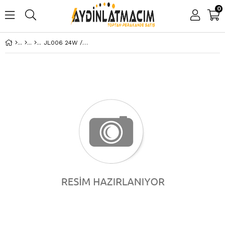
0
JL006 24W /1219 lm 1040 mm 110° 3000K Modüler Aydınlatma Sistemi