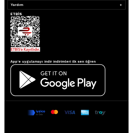
Yardım
ETBİS
Aydınlatmacım APP
App’e uygulamayı indir indirimleri ilk sen öğren