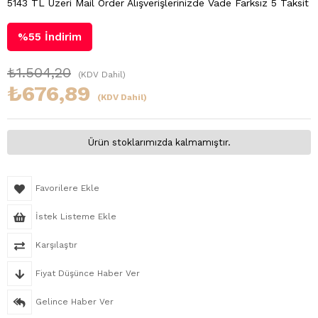
5143 TL Üzeri Mail Order Alışverişlerinizde Vade Farksız 5 Taksit
%
55
İndirim
₺1.504,20
(KDV Dahil)
₺676,89
(KDV Dahil)
Ürün stoklarımızda kalmamıştır.
Favorilere Ekle
İstek Listeme Ekle
Karşılaştır
Fiyat Düşünce Haber Ver
Gelince Haber Ver