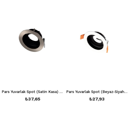
Pars Yuvarlak Spot (Satin Kasa) Ct 5220 (Ampul ve Duy Hariç)
Pars Yuvarlak Spot (Beyaz-Siyah Kasa) Ct 5221 (Ampul ve Duy Hariç)
₺37,65
₺27,93