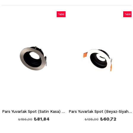
%56
%56
m
İndirim
İndiri
irim
%56İndirim
%56İnd
Pars Yuvarlak Spot (Satin Kasa) Ct 5220 (Ampul ve Duy Hariç)
Pars Yuvarlak Spot (Beyaz-Siyah Kasa) Ct 5221 (Ampul ve Duy Hariç)
₺81,84
₺60,72
₺186,00
₺138,00