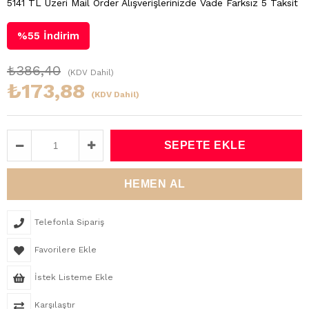
5141 TL Üzeri Mail Order Alışverişlerinizde Vade Farksız 5 Taksit
%
55
İndirim
₺386,40
(KDV Dahil)
₺173,88
(KDV Dahil)
Telefonla Sipariş
Favorilere Ekle
İstek Listeme Ekle
Karşılaştır