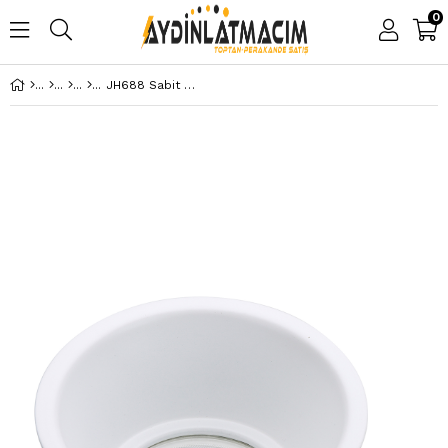
0
JH688 Sabit Spot