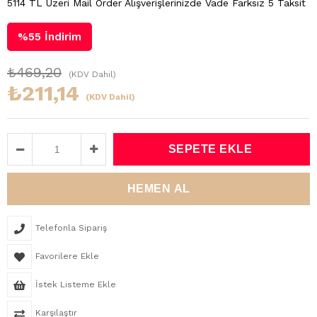
5114 TL Üzeri Mail Order Alışverişlerinizde Vade Farksız 5 Taksit
%
55
İndirim
₺469,20
(KDV Dahil)
₺211,14
(KDV Dahil)
Telefonla Sipariş
Favorilere Ekle
İstek Listeme Ekle
Karşılaştır