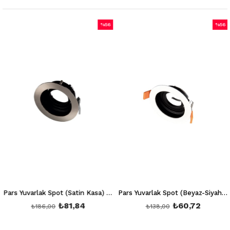
%56
%56
m
İndirim
İndiri
irim
%56İndirim
%56İnd
Pars Yuvarlak Spot (Satin Kasa) Ct 5220 (Ampul ve Duy Hariç)
Pars Yuvarlak Spot (Beyaz-Siyah Kasa) Ct 5221 (Ampul ve Duy Hariç)
₺81,84
₺60,72
₺186,00
₺138,00