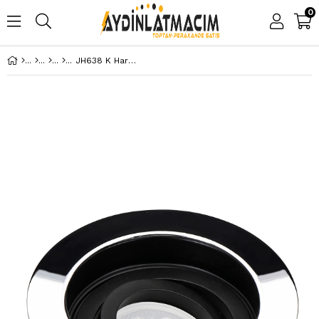
0
JH638 K Hareketli Spot