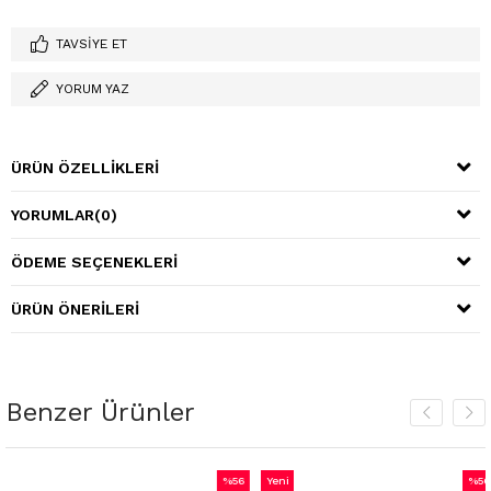
TAVSIYE ET
YORUM YAZ
ÜRÜN ÖZELLIKLERI
YORUMLAR
(0)
ÖDEME SEÇENEKLERI
ÜRÜN ÖNERILERI
Benzer Ürünler
%56
Yeni
%56