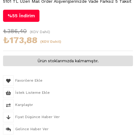
5101 TL Üzeri Mail Order Alışverişlerinizde Vade Farksız 5 Taksit
%
55
İndirim
₺386,40
(KDV Dahil)
₺173,88
(KDV Dahil)
Ürün stoklarımızda kalmamıştır.
Favorilere Ekle
İstek Listeme Ekle
Karşılaştır
Fiyat Düşünce Haber Ver
Gelince Haber Ver