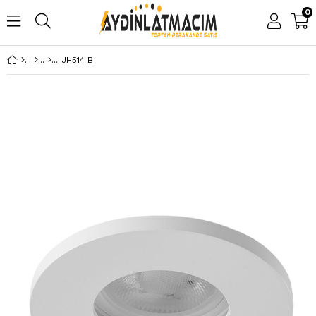
0
JH514 B