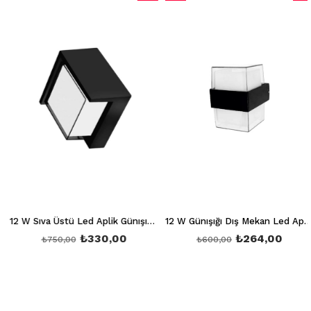
m
İndirim
Ürün
İndiri
dirim
%56İndirim
%56İn
12 W Sıva Üstü Led Aplik Günışığı 3200K Ct 7074
12 W Günışığı Dış Mekan Led Aplik Ct 7047
₺330,00
₺264,00
₺750,00
₺600,00