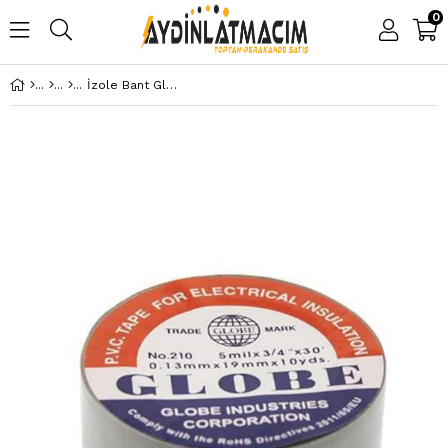
0
İzole Bant Globe Gri