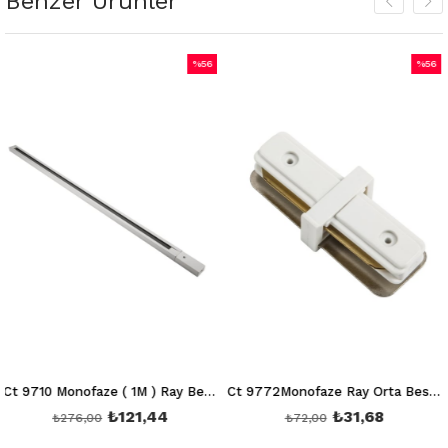
Benzer Ürünler
%56
%56
İndirim
İndirim
%56İndirim
%56İndirim
Ct 9710 Monofaze ( 1M ) Ray Beyaz (İthal)
Ct 9772Monofaze Ray Orta Besleme (Beyaz)
₺121,44
₺31,68
₺276,00
₺72,00