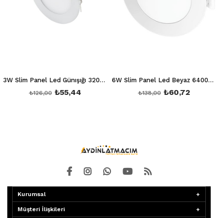
3W Slim Panel Led Günışığı 3200K Ct 5144
6W Slim Panel Led Beyaz 6400K Ct 5145
₺55,44
₺60,72
₺126,00
₺138,00
Kurumsal
Müşteri İlişkileri