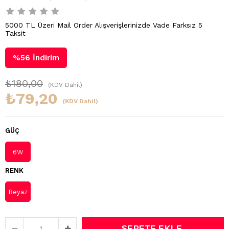
5000 TL Üzeri Mail Order Alışverişlerinizde Vade Farksız 5
Taksit
%
56
İndirim
₺180,00
(KDV Dahil)
₺79,20
(KDV Dahil)
GÜÇ
6W
RENK
Beyaz