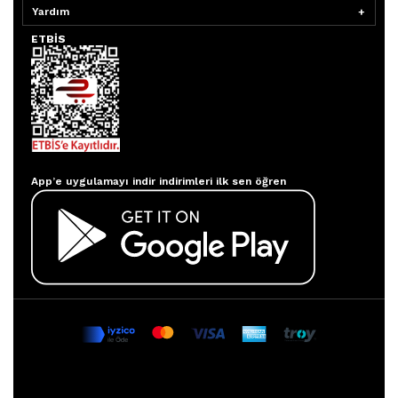
Yardım
ETBİS
Aydınlatmacım APP
App’e uygulamayı indir indirimleri ilk sen öğren