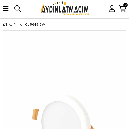
0
Ct 5645 6W Plus Led Panel Armatür Beyaz 6400K