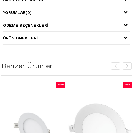
YORUMLAR
(0)
ÖDEME SEÇENEKLERI
ÜRÜN ÖNERILERI
Benzer Ürünler
%56
%56
İndirim
İndirim
rim
%56İndirim
%56İndi