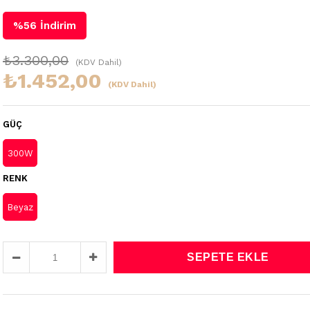
%
56
İndirim
₺3.300,00
(KDV Dahil)
₺1.452,00
(KDV Dahil)
GÜÇ
300W
RENK
Beyaz