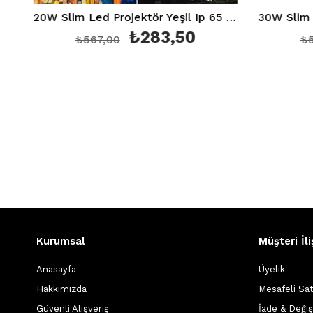
20W Slim Led Projektör Yeşil Ip 65 PARS 20
₺283,50
₺224
₺567,00
₺510,00
Kurumsal
Müşteri İli
Anasayfa
Üyelik
Hakkımızda
Mesafeli Sa
Güvenli Alışveriş
İade & Deği