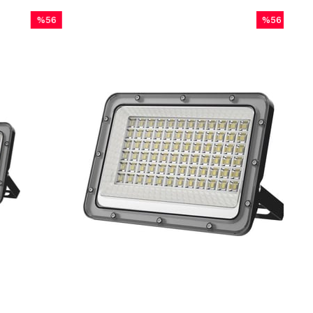
%56
İndirim
m
%56İndirim