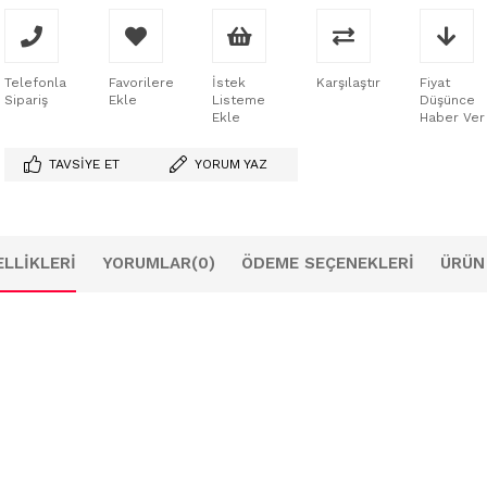
Telefonla
Favorilere
İstek
Karşılaştır
Fiyat
Sipariş
Ekle
Listeme
Düşünce
Ekle
Haber Ver
TAVSIYE ET
YORUM YAZ
LLIKLERI
YORUMLAR
(0)
ÖDEME SEÇENEKLERI
ÜRÜN