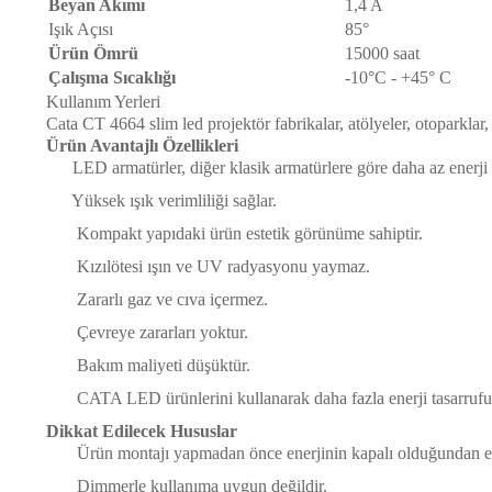
Beyan Akımı
1,4 A
Işık Açısı
85°
Ürün Ömrü
15000 saat
Çalışma Sıcaklığı
-10°C - +45° C
Kullanım Yerleri
Cata CT 4664 slim led projektör fabrikalar, atölyeler, otoparklar
Ürün Avantajlı Özellikleri
LED armatürler, diğer klasik armatürlere göre daha az enerji 
Yüksek ışık verimliliği sağlar.
Kompakt yapıdaki ürün estetik görünüme sahiptir.
Kızılötesi ışın ve UV radyasyonu yaymaz.
Zararlı gaz ve cıva içermez.
Çevreye zararları yoktur.
Bakım maliyeti düşüktür.
CATA LED ürünlerini kullanarak daha fazla enerji tasarrufu s
Dikkat Edilecek Hususlar
Ürün montajı yapmadan önce enerjinin kapalı olduğundan e
Dimmerle kullanıma uygun değildir.