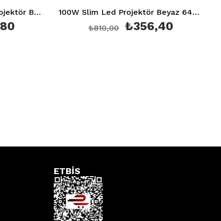
100W Slim Led Projektör Beyaz 6400K Ip65 Ct 4659
₺356,40
₺810,00
₺1.560,
ETBİS