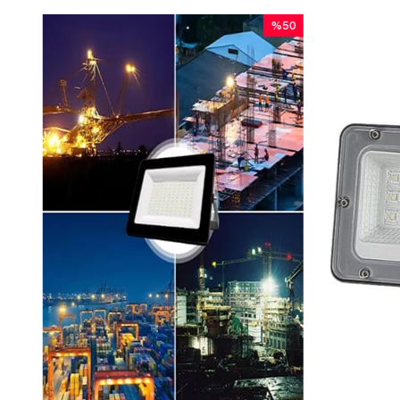
%50
İndirim
%50İndirim