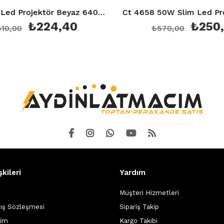
30W Slim Led Projektör Beyaz 6400K Ip6 65 Ct 4657
Ct 4658 50W Slim Led Projektör Beyaz 6400K Ip 65
,40
₺250,80
₺570,00
şkileri
Yardım
Müşteri Hizmetleri
tış Sözleşmesi
Sipariş Takip
şim
Kargo Takibi