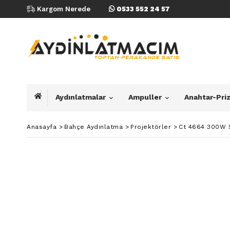
Kargom Nerede
0533 552 24 57
Aydınlatmalar
Ampuller
Anahtar-Pri
Anasayfa
>
Bahçe Aydınlatma
>
Projektörler
>
Ct 4664 300W 