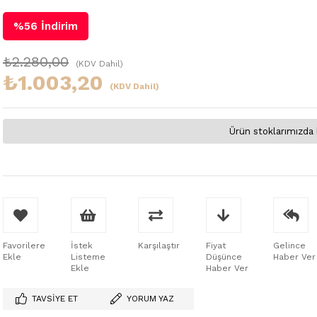
%
56
İndirim
₺2.280,00
(KDV Dahil)
₺1.003,20
(KDV Dahil)
Ürün stoklarımızda 
Favorilere
İstek
Karşılaştır
Fiyat
Gelince
Ekle
Listeme
Düşünce
Haber Ver
Ekle
Haber Ver
TAVSIYE ET
YORUM YAZ