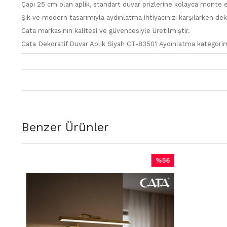
Çapı 25 cm olan aplik, standart duvar prizlerine kolayca monte ed
Şık ve modern tasarımıyla aydınlatma ihtiyacınızı karşılarken d
Cata markasının kalitesi ve güvencesiyle üretilmiştir.
Cata Dekoratif Duvar Aplik Siyah CT-8350'i Aydınlatma kategorimi
Benzer Ürünler
%56
İndirim
m
%56İndirim