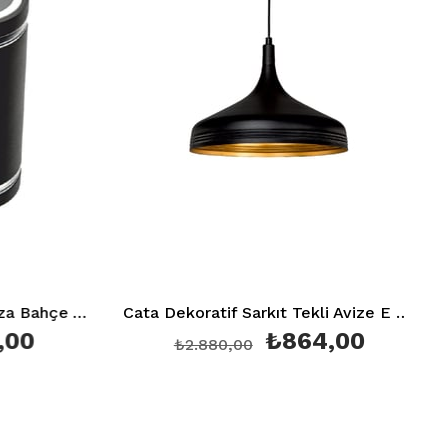
Alüminyum Siyah Kasa İbiza Bahçe Armatürü Çift Taraflı (Gu 10) Ip 64 Ct 7062
Cata Dekoratif Sarkıt Tekli Avize E 27 Duy Aydınlatma Armatürü Ct 8103
₺864,00
₺2.880,00