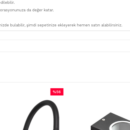
ilebilir.
ekorasyonunuza da değer katar.
zde bulabilir, şimdi sepetinize ekleyerek hemen satın alabilirsiniz.
%56
İndirim
%56İndirim