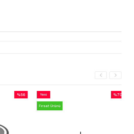
%56
Yeni
%70
Yeni
İndirim
Ürün
İndirim
Ürün
Fırsat Ürünü
%56İndirim
%70İndirim