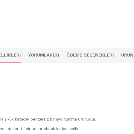
LLIKLERI
YORUMLAR
(0)
ÖDEME SEÇENEKLERI
ÜRÜN
a şıklık katacak benzersiz bir aydınlatma ürünüdür.
da dekoratif bir unsur olarak kullanılabilir.