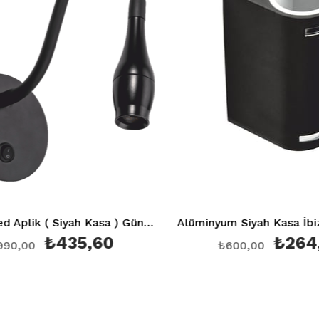
Baykuş Led Aplik ( Siyah Kasa ) Günışığı 3200K Ct 5232
₺435,60
₺264,00
00
₺600,00