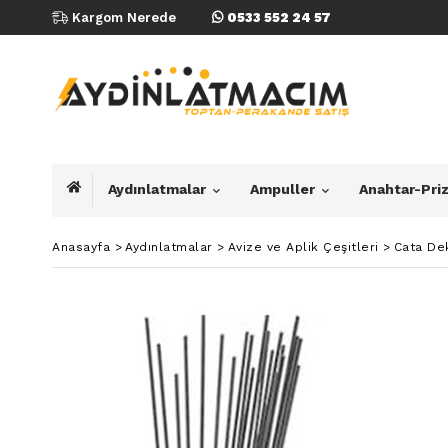
Kargom Nerede
0533 552 24 57
Aydınlatmalar
Ampuller
Anahtar-Pri
Anasayfa
>
Aydınlatmalar
>
Avize ve Aplik Çeşitleri
>
Cata Dek