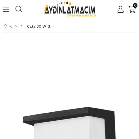
0
Cata 30 W Günışığı Cunda Dış Mekan Led Aplik Ct 7084