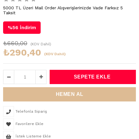
5000 TL Üzeri Mail Order Alışverişlerinizde Vade Farksız 5
Taksit
%
56
İndirim
₺660,00
(KDV Dahil)
₺290,40
(KDV Dahil)
Telefonla Sipariş
Favorilere Ekle
İstek Listeme Ekle