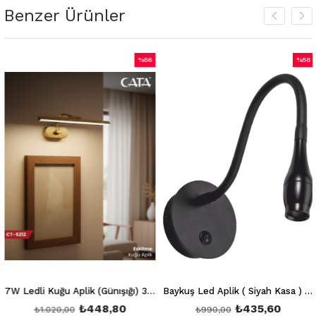
Benzer Ürünler
%56
%56
m
İndirim
İndiri
irim
%56İndirim
%56İnd
7W Ledli Kuğu Aplik (Günışığı) 3200K Eskitme Ct 5212
Baykuş Led Aplik ( Siyah Kasa ) Günışığı 3200K Ct 5232
₺448,80
₺435,60
₺1.020,00
₺990,00