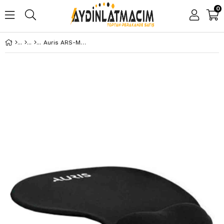
0
Auris ARS-MP02 Bilek Destekli Ergonomik Jel Kaymaz Taban Mouse Pad ARS MP02