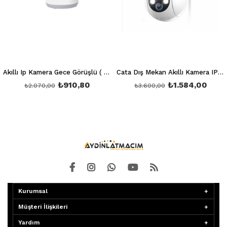
Akıllı Ip Kamera Gece Görüşlü ( Full Hd-1080P ) Ct 4050
Cata Dış Mekan Akıllı Kamera IP 66 Gece Görüşlü ( Full Hd-1080P ) Ct 4051
₺910,80
₺1.584,00
₺2.070,00
₺3.600,00
Kurumsal
Müşteri İlişkileri
Yardım