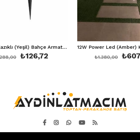
7W Led Kazıklı (Yeşil) Bahçe Armatürü Ip 64 Ct 7300
₺126,72
₺607,20
0
₺1.380,00