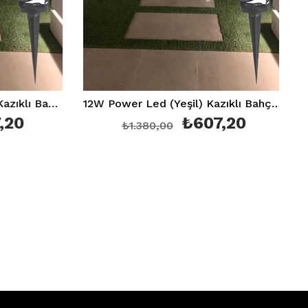
12W Power Led (Amber) Kazıklı Bahçe Armatürü Ip 64 Ct 7304
12W Power Led (Yeşil) Kazıklı Bahçe Armatürü Ip 64 Ct 7304
₺607,20
₺1.380,00