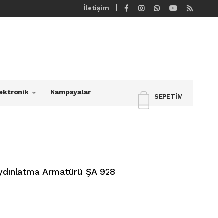
İletişim
ektronik
Kampayalar
SEPETIM
 Aydınlatma Armatürü ŞA 928