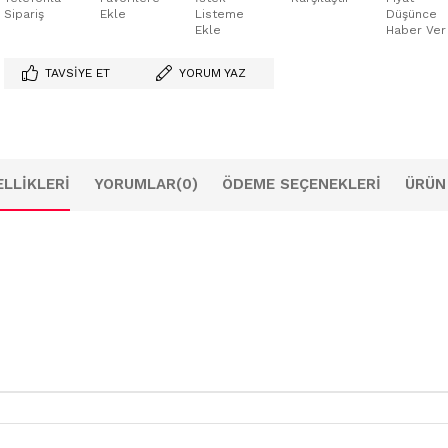
Sipariş
Ekle
Listeme
Düşünce
Ekle
Haber Ver
TAVSIYE ET
YORUM YAZ
LLIKLERI
YORUMLAR
(0)
ÖDEME SEÇENEKLERI
ÜRÜN