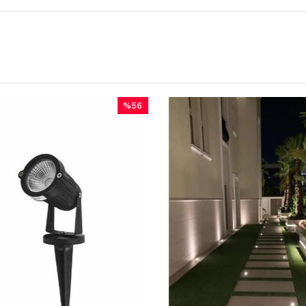
%56
İndirim
%56İndirim