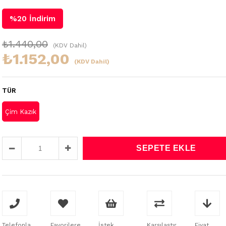
%
20
İndirim
₺1.440,00
(KDV Dahil)
₺1.152,00
(KDV Dahil)
TÜR
Çim Kazık
Telefonla
Favorilere
İstek
Karşılaştır
Fiyat