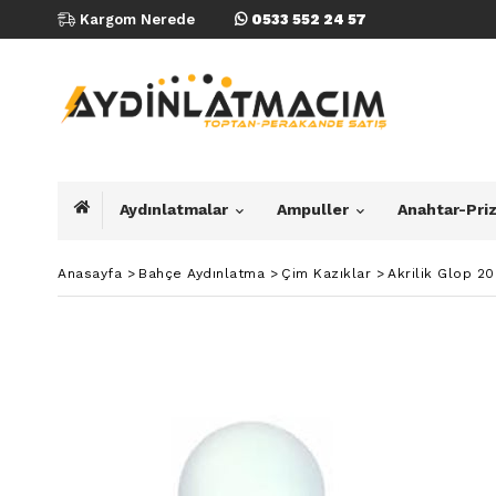
Kargom Nerede
0533 552 24 57
Aydınlatmalar
Ampuller
Anahtar-Pri
Anasayfa
>
Bahçe Aydınlatma
>
Çim Kazıklar
>
Akrilik Glop 2