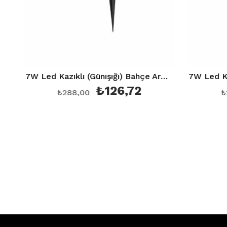
7W Led Kazıklı (Günışığı) Bahçe Armatürü Ip 64 Ct 7300
₺126,72
₺288,00
₺288,0