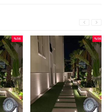
%56
%56
Yeni
İndirim
İndirim
Ürün
%56İndirim
%56İndirim