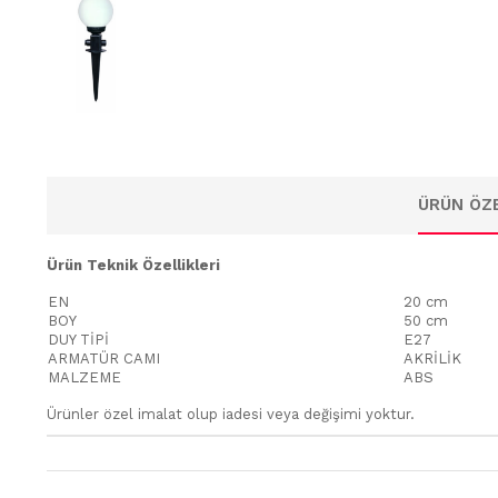
ÜRÜN ÖZE
Ürün Teknik Özellikleri
EN
20 cm
BOY
50 cm
DUY TİPİ
E27
ARMATÜR CAMI
AKRİLİK
MALZEME
ABS
Ürünler özel imalat olup iadesi veya değişimi yoktur.