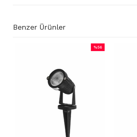
Benzer Ürünler
%56
İndirim
%56İndirim