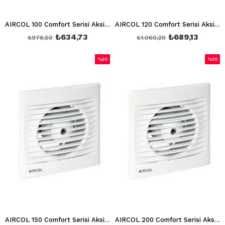
AIRCOL 100 Comfort Serisi Aksiyal Aspiratör AIRCOL 100
AIRCOL 120 Comfort Serisi Aksiyal Aspiratör AIRCOL 120
₺634,73
₺689,13
₺976,50
₺1.060,20
%35
%35
İndirim
İndirim
%35İndirim
%35İndi
AIRCOL 150 Comfort Serisi Aksiyal Aspiratör AIRCOL 150
AIRCOL 200 Comfort Serisi Aksiyal Aspiratör AIRCOL 200