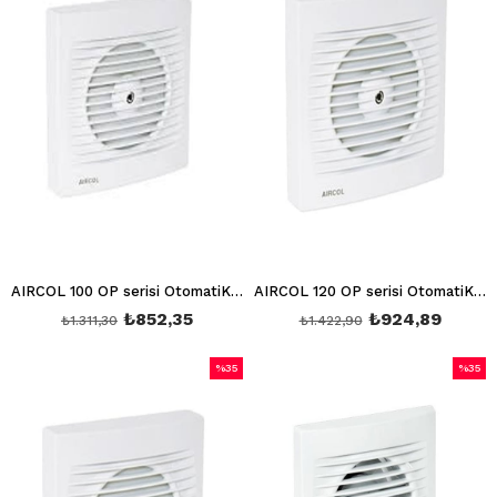
AIRCOL 100 OP serisi OtomatiK Panjurlu Aspiratör AIRCOL 100 OP
AIRCOL 120 OP serisi OtomatiK Panjurlu Aspiratör AIRCOL 120 OP
₺852,35
₺924,89
₺1.311,30
₺1.422,90
%35
%35
İndirim
İndirim
%35İndirim
%35İndi