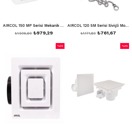
AIRCOL 150 MP Serisi Mekanik Panjurlu Aspiratör AIRCOL 150 MP
AIRCOL 120 SM Serisi Siviçli Model Aspiratör AIRCOL 120 SM
₺979,29
₺761,67
₺1.506,60
₺1.171,80
%35
%35
İndirim
İndirim
%35İndirim
%35İndi