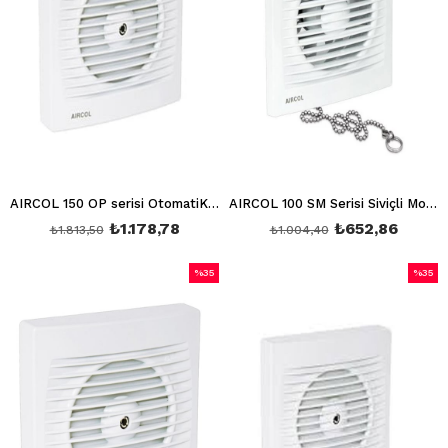
AIRCOL 150 OP serisi OtomatiK Panjurlu Aspriratör AIRCOL 150 OP
AIRCOL 100 SM Serisi Siviçli Model Aspiratör AIRCOL 100 SM
₺1.178,78
₺652,86
₺1.813,50
₺1.004,40
%35
%35
İndirim
İndirim
%35İndirim
%35İndi