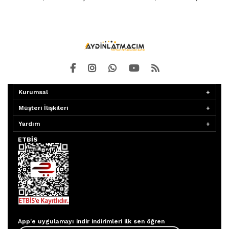
Kurumsal
Müşteri İlişkileri
Yardım
ETBİS
Aydınlatmacım APP
App’e uygulamayı indir indirimleri ilk sen öğren