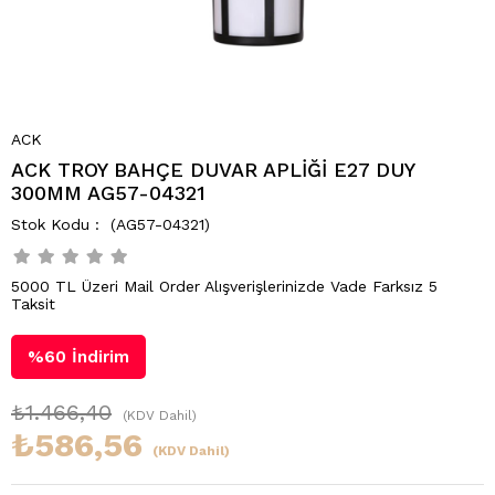
ACK
ACK TROY BAHÇE DUVAR APLİĞİ E27 DUY
300MM AG57-04321
(AG57-04321)
5000 TL Üzeri Mail Order Alışverişlerinizde Vade Farksız 5
Taksit
%
60
İndirim
₺1.466,40
(KDV Dahil)
₺586,56
(KDV Dahil)