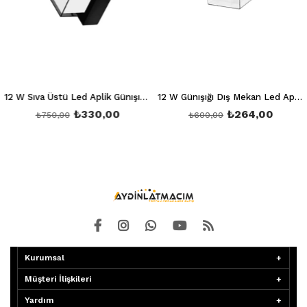
12 W Sıva Üstü Led Aplik Günışığı 3200K Ct 7074
12 W Günışığı Dış Mekan Led Aplik Ct 7047
₺330,00
₺264,00
₺750,00
₺600,00
Kurumsal
Müşteri İlişkileri
Yardım