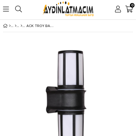
0
ACK TROY BAHÇE DUVAR APLİĞİ E27 DUY 300MM AG57-04321