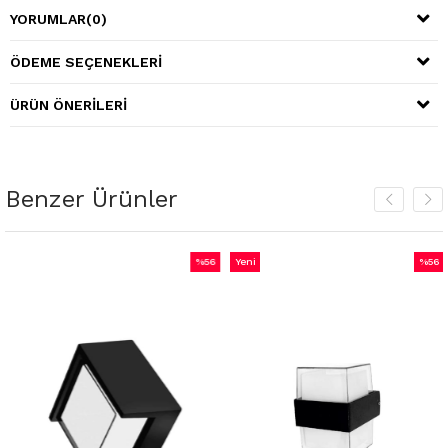
YORUMLAR
(0)
ÖDEME SEÇENEKLERI
ÜRÜN ÖNERILERI
Benzer Ürünler
%56
Yeni
%56
m
İndirim
Ürün
İndiri
irim
%56İndirim
%56İnd