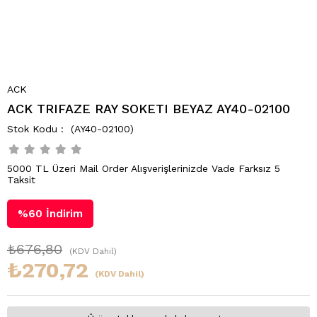
ACK
ACK TRIFAZE RAY SOKETI BEYAZ AY40-02100
(AY40-02100)
5000 TL Üzeri Mail Order Alışverişlerinizde Vade Farksız 5
Taksit
%
60
İndirim
₺676,80
(KDV Dahil)
₺270,72
(KDV Dahil)