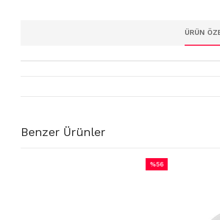
ÜRÜN ÖZE
Benzer Ürünler
%56
m
İndirim
irim
%56İndirim