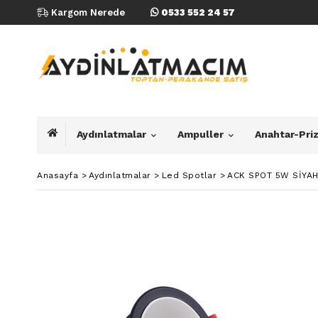
Kargom Nerede
0533 552 24 57
Aydınlatmalar
Ampuller
Anahtar-Pri
Anasayfa
>
Aydınlatmalar
>
Led Spotlar
>
ACK SPOT 5W SİYAH