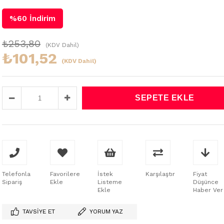
%
60
İndirim
₺253,80
(KDV Dahil)
₺101,52
(KDV Dahil)
Telefonla
Favorilere
İstek
Karşılaştır
Fiyat
Sipariş
Ekle
Listeme
Düşünce
Ekle
Haber Ver
TAVSIYE ET
YORUM YAZ