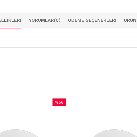
LLIKLERI
YORUMLAR
(0)
ÖDEME SEÇENEKLERI
ÜRÜN
%56
İndirim
%56İndirim