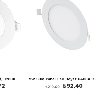
6W Slim Panel Led Günışığı 3200K Ct 5145
9W Slim Panel Led Beyaz 6400K Ct 5146
2
₺92,40
₺210,00