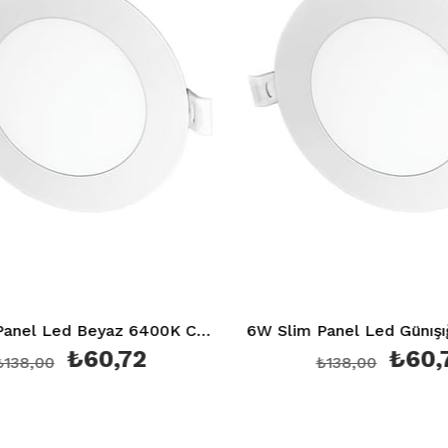
6W Slim Panel Led Beyaz 6400K Ct 5145
₺60,72
₺60,7
38,00
₺138,00