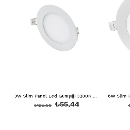
3W Slim Panel Led Günışığı 3200K Ct 5144
₺55,44
₺126,00
₺1