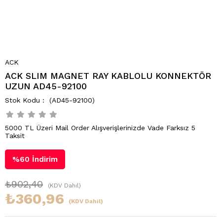
ACK
ACK SLIM MAGNET RAY KABLOLU KONNEKTÖR
UZUN AD45-92100
(AD45-92100)
5000 TL Üzeri Mail Order Alışverişlerinizde Vade Farksız 5
Taksit
%
60
İndirim
₺902,40
(KDV Dahil)
₺360,96
(KDV Dahil)