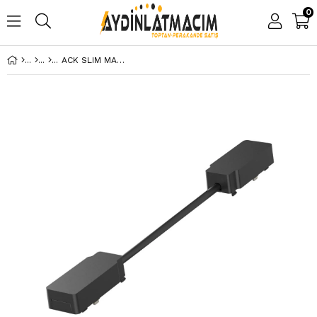
0
ACK SLIM MAGNET RAY KABLOLU KONNEKTÖR UZUN AD45-92100