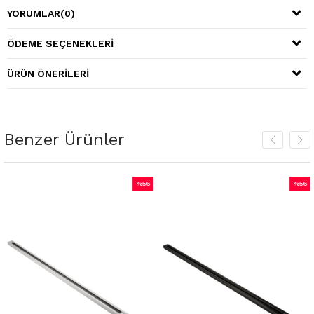
YORUMLAR
(0)
ÖDEME SEÇENEKLERI
ÜRÜN ÖNERILERI
Benzer Ürünler
%56
%56
İndirim
İndirim
%56İndirim
%56İndirim