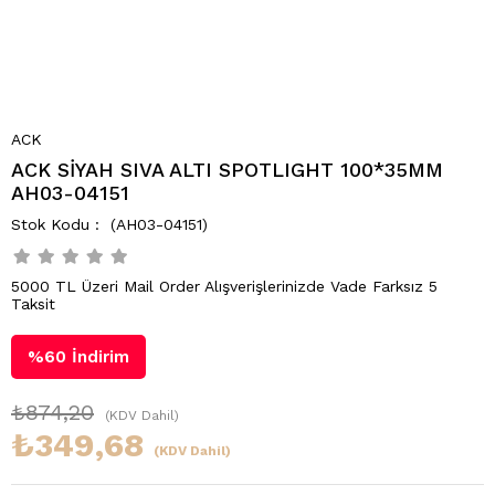
ACK
ACK SİYAH SIVA ALTI SPOTLIGHT 100*35MM
AH03-04151
(AH03-04151)
5000 TL Üzeri Mail Order Alışverişlerinizde Vade Farksız 5
Taksit
%
60
İndirim
₺874,20
(KDV Dahil)
₺349,68
(KDV Dahil)