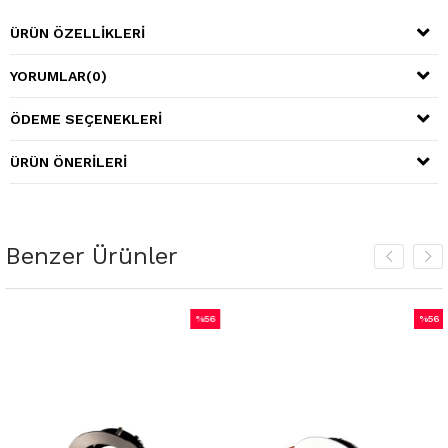
ÜRÜN ÖZELLIKLERI
YORUMLAR
(0)
ÖDEME SEÇENEKLERI
ÜRÜN ÖNERILERI
Benzer Ürünler
%56
%56
m
İndirim
İndiri
irim
%56İndirim
%56İnd