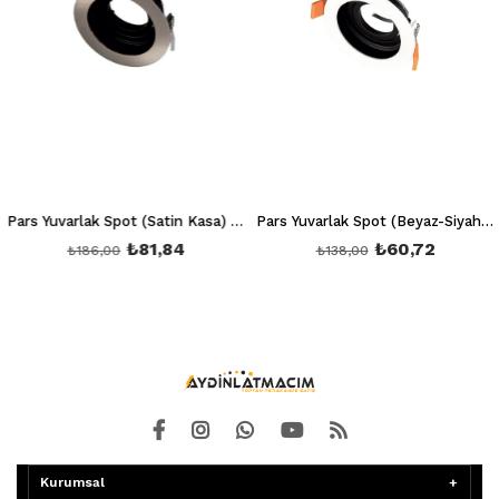
Pars Yuvarlak Spot (Satin Kasa) Ct 5220 (Ampul ve Duy Hariç)
Pars Yuvarlak Spot (Beyaz-Siyah Kasa) Ct 5221 (Ampul ve Duy Hariç)
₺81,84
₺60,72
₺186,00
₺138,00
Kurumsal