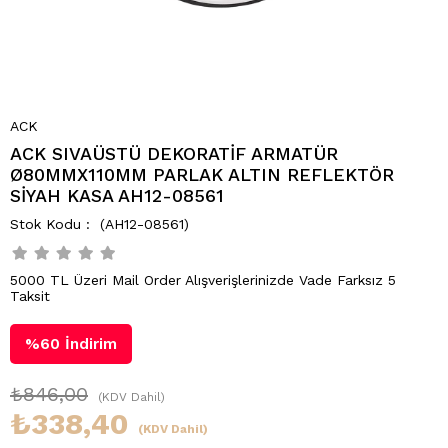
ACK
ACK SIVAÜSTÜ DEKORATİF ARMATÜR
Ø80MMX110MM PARLAK ALTIN REFLEKTÖR
SİYAH KASA AH12-08561
(AH12-08561)
5000 TL Üzeri Mail Order Alışverişlerinizde Vade Farksız 5
Taksit
%
60
İndirim
₺846,00
(KDV Dahil)
₺338,40
(KDV Dahil)