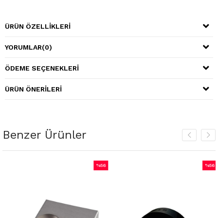
ÜRÜN ÖZELLIKLERI
YORUMLAR
(0)
ÖDEME SEÇENEKLERI
ÜRÜN ÖNERILERI
Benzer Ürünler
%56
%56
m
İndirim
İndiri
irim
%56İndirim
%56İnd