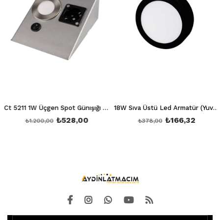
Ct 5211 1W Üçgen Spot Günışığı 3200K (Ledli+Prizli)
18W Sıva Üstü Led Armatür (Yuvarlak) (Beyaz) 6400K Siyah Kasa Ct 5235 Siyah Kasa
₺528,00
₺166,32
₺1.200,00
₺378,00