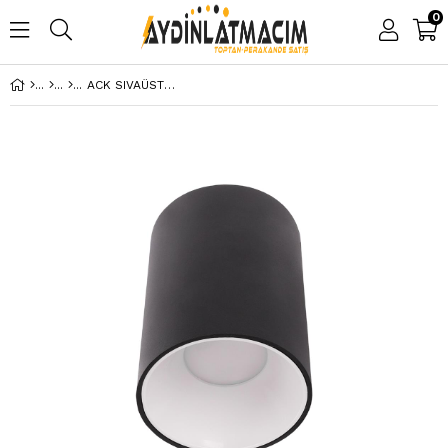
0
ACK SIVAÜSTÜ DEKORATİF ARMATÜR Ø80MMX110MM PARLAK ALTIN REFLEKTÖR SİYAH KASA AH12-08561