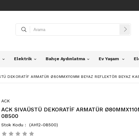
z
Elektrik
Bahçe Aydınlatma
Ev Yaşam
El
STÜ DEKORATİF ARMATÜR Ø80MMX110MM BEYAZ REFLEKTÖR BEYAZ KA
ACK
ACK SIVAÜSTÜ DEKORATİF ARMATÜR Ø80MMX110
08500
(AH12-08500)