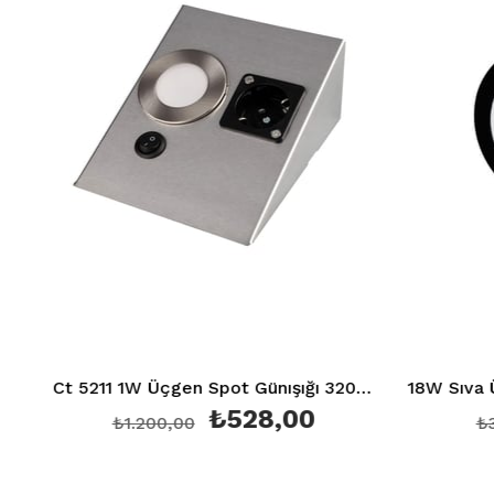
Ct 5211 1W Üçgen Spot Günışığı 3200K (Ledli+Prizli)
₺528,00
₺1.200,00
₺378,