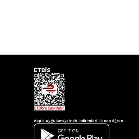
ETBİS
Aydınlatmacım APP
App’e uygulamayı indir indirimleri ilk sen öğren