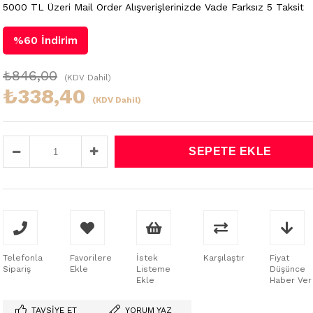
5000 TL Üzeri Mail Order Alışverişlerinizde Vade Farksız 5 Taksit
%
60
İndirim
₺846,00
(KDV Dahil)
₺338,40
(KDV Dahil)
Telefonla
Favorilere
İstek
Karşılaştır
Fiyat
Sipariş
Ekle
Listeme
Düşünce
Ekle
Haber Ver
TAVSIYE ET
YORUM YAZ