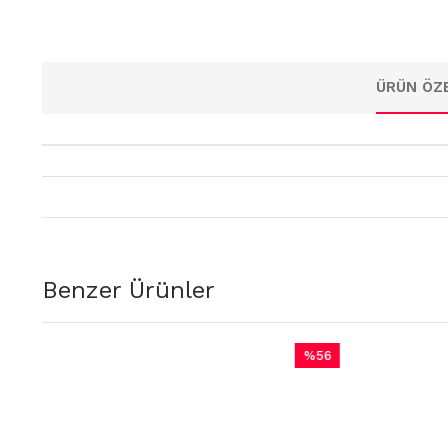
ÜRÜN ÖZE
Benzer Ürünler
%56
İndirim
im
%56İndirim