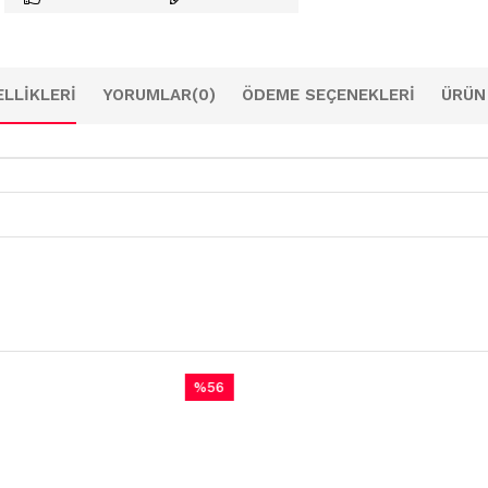
LLIKLERI
YORUMLAR
(0)
ÖDEME SEÇENEKLERI
ÜRÜN
%56
İndirim
%56İndirim