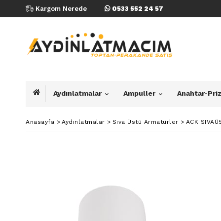
Kargom Nerede
0533 552 24 57
Aydınlatmalar
Ampuller
Anahtar-Pri
Anasayfa
>
Aydınlatmalar
>
Sıva Üstü Armatürler
>
ACK SIVAÜ