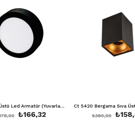
18W Sıva Üstü Led Armatür (Yuvarlak) (Beyaz) 6400K Siyah Kasa Ct 5235 Siyah Kasa
₺166,32
₺158,40
00
₺360,00