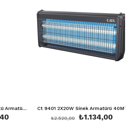
Ct 5420 Bergama Sıva Üstü Armatür (Gu-10 Duy) (Siyah+Gold)
Ct 9401 2X20W Sinek Armatürü 40M²
2X10
₺1.134,00
₺2.520,00