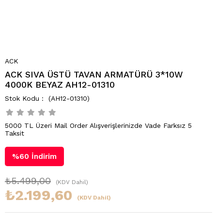
ACK
ACK SIVA ÜSTÜ TAVAN ARMATÜRÜ 3*10W
4000K BEYAZ AH12-01310
(AH12-01310)
5000 TL Üzeri Mail Order Alışverişlerinizde Vade Farksız 5
Taksit
%
60
İndirim
₺5.499,00
(KDV Dahil)
₺2.199,60
(KDV Dahil)