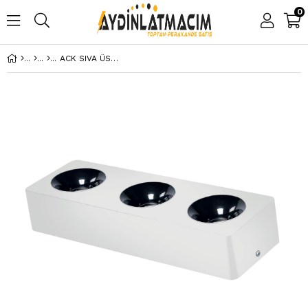
0
ACK SIVA ÜSTÜ TAVAN ARMATÜRÜ 3*10W 4000K BEYAZ AH12-01310