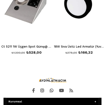
Ct 5211 1W Üçgen Spot Günışığı 3200K (Ledli+Prizli)
18W Sıva Üstü Led Armatür (Yuvarlak) (Beyaz) 6400K Siyah Kasa Ct 5235 Siyah Kasa
₺528,00
₺166,32
₺1.200,00
₺378,00
Kurumsal