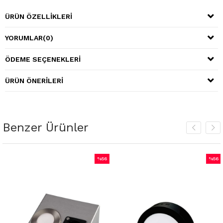
ÜRÜN ÖZELLIKLERI
YORUMLAR
(0)
ÖDEME SEÇENEKLERI
ÜRÜN ÖNERILERI
Benzer Ürünler
%56
%56
İndirim
İndirim
irim
%56İndirim
%56İnd