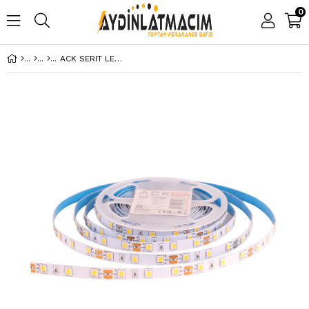
0
ACK SERIT LED GOLD 5 MT 12V 4040 AS01-00807