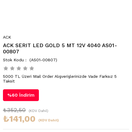
ACK
ACK SERIT LED GOLD 5 MT 12V 4040 AS01-
00807
(AS01-00807)
5000 TL Üzeri Mail Order Alışverişlerinizde Vade Farksız 5
Taksit
%
60
İndirim
₺352,50
(KDV Dahil)
₺141,00
(KDV Dahil)