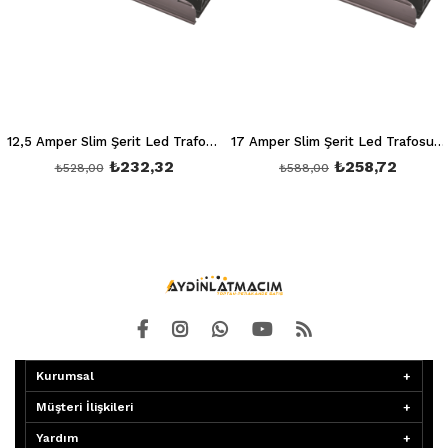
12,5 Amper Slim Şerit Led Trafosu 150W 12V 10M Sessiz Ct 2560
17 Amper Slim Şerit Led Trafosu 200W 12V 16M Sessizct 2561
₺232,32
₺258,72
₺528,00
₺588,00
Kurumsal
Müşteri İlişkileri
Yardım