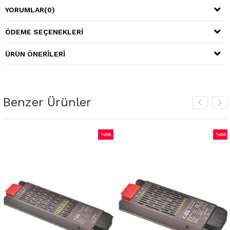
YORUMLAR
(0)
ÖDEME SEÇENEKLERI
ÜRÜN ÖNERILERI
Benzer Ürünler
%56
%56
m
İndirim
İndiri
irim
%56İndirim
%56İnd