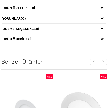
ÜRÜN ÖZELLIKLERI
YORUMLAR
(0)
ÖDEME SEÇENEKLERI
ÜRÜN ÖNERILERI
Benzer Ürünler
%56
%56
m
İndirim
İndiri
irim
%56İndirim
%56İnd