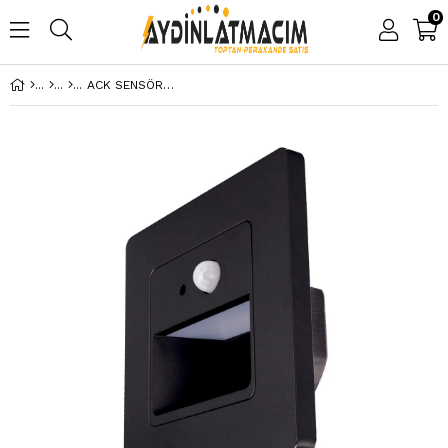
0
ACK SENSÖRLÜ MERDİVEN ARMATÜRÜ SİYAH KASA 6500K AH07-00431