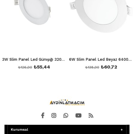
3W Slim Panel Led Günışığı 3200K Ct 5144
6W Slim Panel Led Beyaz 6400K Ct 5145
₺55,44
₺60,72
₺126,00
₺138,00
Kurumsal