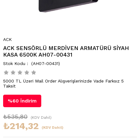
ACK
ACK SENSÖRLÜ MERDİVEN ARMATÜRÜ SİYAH
KASA 6500K AH07-00431
(AH07-00431)
5000 TL Üzeri Mail Order Alışverişlerinizde Vade Farksız 5
Taksit
%
60
İndirim
₺535,80
(KDV Dahil)
₺214,32
(KDV Dahil)