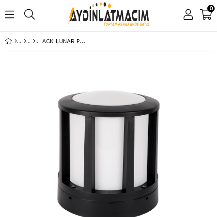
0
ACK LUNAR PC BAHCE SET USTU ARMATURU E27 22,5MMX27MM AG55-08021