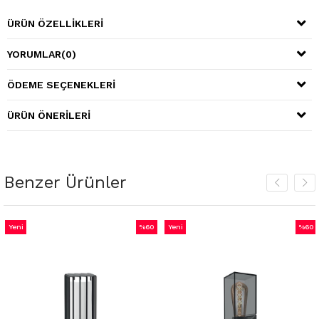
ÜRÜN ÖZELLIKLERI
YORUMLAR
(0)
ÖDEME SEÇENEKLERI
ÜRÜN ÖNERILERI
Benzer Ürünler
Yeni
%60
Yeni
%60
m
Ürün
İndirim
Ürün
İndiri
irim
%60İndirim
%60İnd