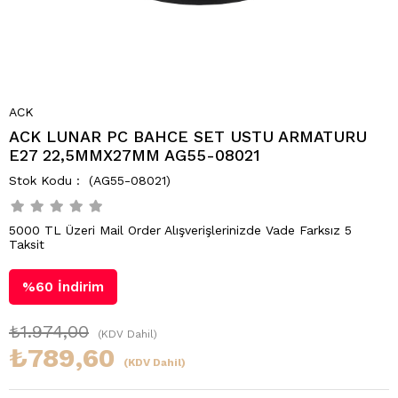
ACK
ACK LUNAR PC BAHCE SET USTU ARMATURU
E27 22,5MMX27MM AG55-08021
(AG55-08021)
5000 TL Üzeri Mail Order Alışverişlerinizde Vade Farksız 5
Taksit
%
60
İndirim
₺1.974,00
(KDV Dahil)
₺789,60
(KDV Dahil)