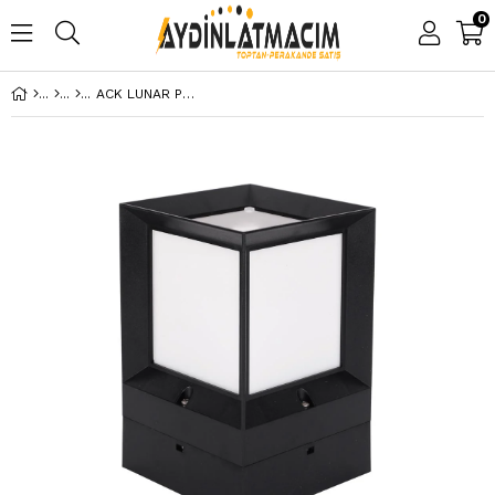
0
ACK LUNAR PC BAHCE SET USTU ARMATURU E27 16MMX270MM AG55-09001