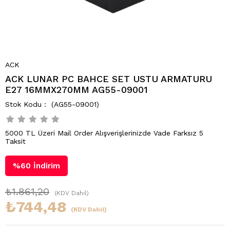
ACK
ACK LUNAR PC BAHCE SET USTU ARMATURU
E27 16MMX270MM AG55-09001
(AG55-09001)
5000 TL Üzeri Mail Order Alışverişlerinizde Vade Farksız 5
Taksit
%
60
İndirim
₺1.861,20
(KDV Dahil)
₺744,48
(KDV Dahil)