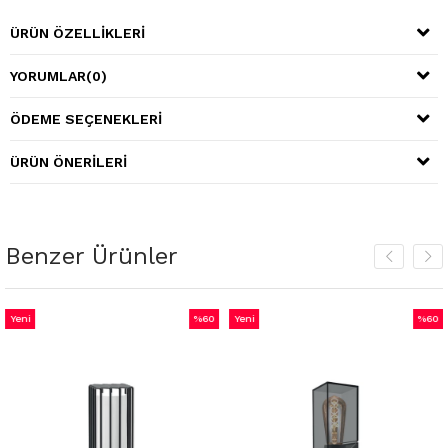
ÜRÜN ÖZELLIKLERI
YORUMLAR
(0)
ÖDEME SEÇENEKLERI
ÜRÜN ÖNERILERI
Benzer Ürünler
ni
%60
Yeni
%60
Ye
ün
İndirim
Ürün
İndirim
Ür
%60İndirim
%60İndirim