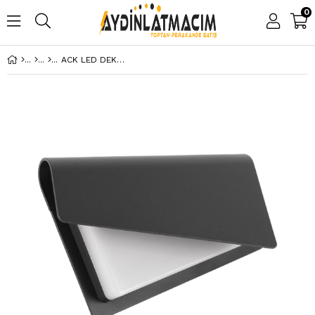
0
ACK LED DEKORATIF DUVAR APLIK 13W 3000K (265x139x90MM AG40-01802