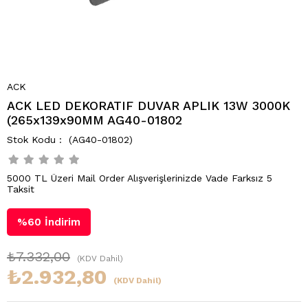
ACK
ACK LED DEKORATIF DUVAR APLIK 13W 3000K
(265x139x90MM AG40-01802
(AG40-01802)
5000 TL Üzeri Mail Order Alışverişlerinizde Vade Farksız 5
Taksit
%
60
İndirim
₺7.332,00
(KDV Dahil)
₺2.932,80
(KDV Dahil)