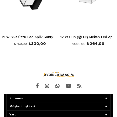
12 W Sıva Üstü Led Aplik Günışığı 3200K Ct 7074
12 W Günışığı Dış Mekan Led Aplik Ct 7047
₺330,00
₺264,00
₺750,00
₺600,00
Kurumsal
Müşteri İlişkileri
Yardım