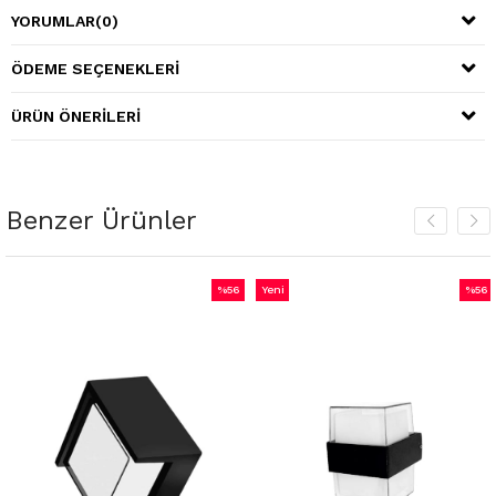
YORUMLAR
(0)
ÖDEME SEÇENEKLERI
ÜRÜN ÖNERILERI
Benzer Ürünler
%56
Yeni
%56
m
İndirim
Ürün
İndiri
irim
%56İndirim
%56İnd